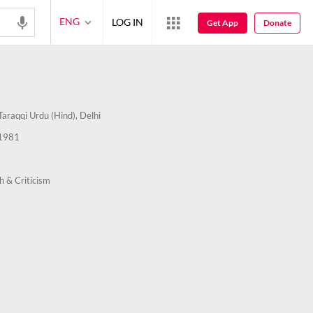
ENG
LOG IN
Get App
Donate
araqqi Urdu (Hind), Delhi
1981
h & Criticism