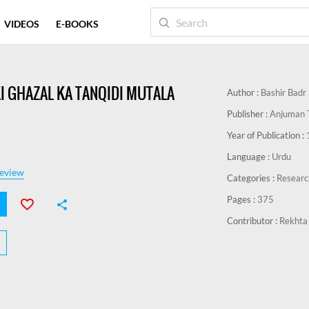
VIDEOS
E-BOOKS
IZ
QAAFIYA
TAQTI
KI GHAZAL KA TANQIDI MUTALA
Author :
Bashir Badr
Publisher :
Anjuman T
Year of Publication :
Language :
Urdu
eview
Categories :
Researc
Pages :
375
Contributor :
Rekhta