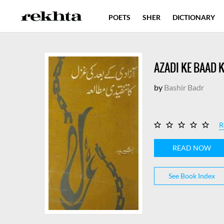
POETS
SHER
DICTIONARY
PROSE
BLOG
SHAYARI
QU
AZADI KE BAAD 
EXPLORER
PUBLICATIONS
by
Bashir Badr
R
READ NOW
See Book Index