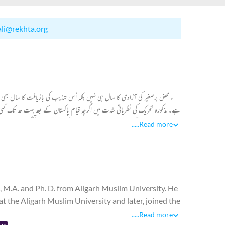
ali@rekhta.org
ہے۔ مذکورہ تحریک کی نظریاتی شدت میں اگرچہ قیام پاکستان کے بعد بہت حد تک کم
سے عہدہ برا ہوتی رہی۔اور اردو غزل میں قیام پاکستان کے بعد تشکیل پان
.....
Read more
رجحانات کا کسی نہ کسی حد تک اثر قبول ہی کیا ہے چنانچہ ایک ہی وقت میں ہم ک
سے لیکر 1970 تک کے کہے گئے اشعار کی روشنی میں غزل کا ت
 M.A. and Ph. D. from Aligarh Muslim University. He
 the Aligarh Muslim University and later, joined the
ontinued in that capacity for a period of 17 years.
.....
Read more