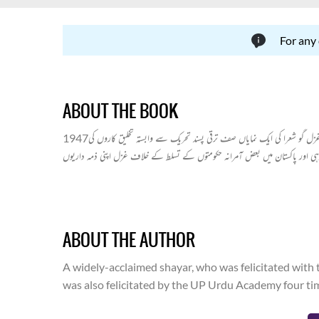
For any
ABOUT THE BOOK
1947ء محض برصغیر کی آزادی کا سال ہی نہیں بلکہ اُس تہذیب کی بازیافت کا سال بھی ہے جس کے سوتے گذشتہ صدی میں خشک کرنے کی ہر ممکن سعی کی گئی۔آزادی کے بعد پہلی دہائی میں غزل گو شعرا کی ایک نمایاں صف ترقی پسند تحریک سے وابستہ تخلیق کاروں کی
ہی اور پاکستان میں بعض آمرانہ حکومتوں کے تسلط کے خلاف غزل اپنی ذمہ داریوں
ے آئے۔ ویسےبھی اردو غزل نے بیسویں صدی میں پیش آنے والے تمام تحریکات و
ل کے انھیں تمام پہلؤں کو بشیر بدر نے اپنی اس کتاب میں پیش کیا ہے۔ انھوں نے
1947  اہم شاعر ہیں چنانچہ جن حالات سے اس دور کا شاعر گزر رہا تھا اس کو وہ اچھے سے
یے بشیر بدر کی یہ کتاب تخلیقی و تنقیدی دونوں اعتبار سے کافی اہمیت کی حامل ہے۔
ABOUT THE AUTHOR
A widely-acclaimed shayar, who was felicitated with
was also felicitated by the UP Urdu Academy four tim
Meerut College in the same capacity. He then proceed