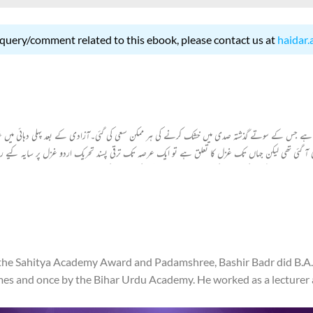
 query/comment related to this ebook, please contact us at
haidar.
ی آ گئی تھی لیکن جہاں تک غزل کا تعلق ہے تو ایک عرصہ تک ترقی پسند تحریک اردو غزل پر سایہ کیے ر
ے والے معاشرے، اُس کے افراد کے محسوسات اور مسائل کے اظہار کے نئے قرینے اور امکانات سامن
و غزل میں نئے رجحانات بھی دیکھنے کو ملتے ہیں اور اسی وقت اس کے خلاف چیزیں بھی نظر آتی ہیں۔ غز
جزیہ کیا ہے اور یہ تجزیہ نہایت مقبول بھی ہوا۔ اس کی ایک خاص وجہ یہ رہی کہ خود بشیر بدر بھی جدید غزل کے
سمجھ سکتے تھے اس ل
 the Sahitya Academy Award and Padamshree, Bashir Badr did B.A.,
es and once by the Bihar Urdu Academy. He worked as a lecturer at
ed to become the head of the department of the same college and c