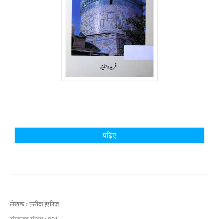
पढ़िए
लेखक :
फ़रीदा हफ़ीज़