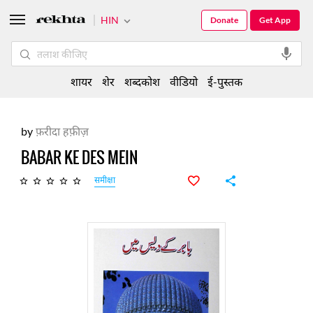
HIN
Donate
Get App
शायर
शेर
शब्दकोश
वीडियो
ई-पुस्तक
by
फ़रीदा हफ़ीज़
BABAR KE DES MEIN
समीक्षा