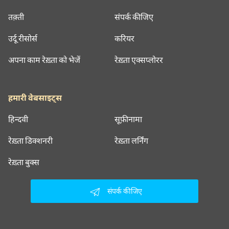
तक़्ती
संपर्क कीजिए
उर्दू रीसोर्स
करियर
अपना काम रेख़्ता को भेजें
रेख़्ता एक्सप्लोरर
हमारी वेबसाइट्स
हिन्दवी
सूफ़ीनामा
रेख़्ता डिक्शनरी
रेख़्ता लर्निंग
रेख़्ता बुक्स
संपर्क कीजिए