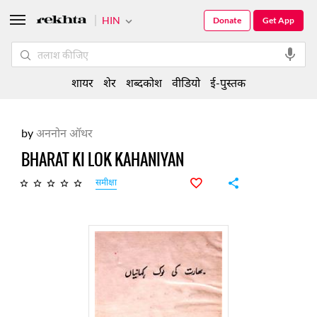
HIN
Donate
Get App
शायर
शेर
शब्दकोश
वीडियो
ई-पुस्तक
by
अननोन ऑथर
BHARAT KI LOK KAHANIYAN
समीक्षा