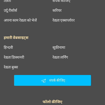
तक़्ती
संपर्क कीजिए
उर्दू रीसोर्स
करियर
अपना काम रेख़्ता को भेजें
रेख़्ता एक्सप्लोरर
हमारी वेबसाइट्स
हिन्दवी
सूफ़ीनामा
रेख़्ता डिक्शनरी
रेख़्ता लर्निंग
रेख़्ता बुक्स
संपर्क कीजिए
फॉलो कीजिए