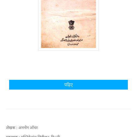
पढ़िए
लेखक :
अननोन ऑथर