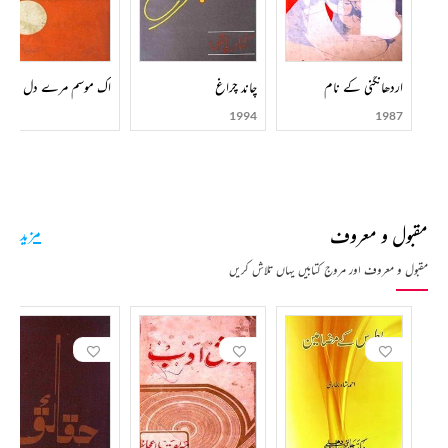
اردھانگنی کے نام
چاند چراغ
اک موسم مرے دل کے ان
1994
1987
مقبول و معروف
مزید
مقبول و معروف اور مروج کتابیں یہاں تلاش کریں