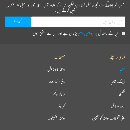
آپ کو باقاعدگی سے کچھ حاصل کرنا ہے لیکن اس کے علاوہ آپ کسی بھی ای میل کا استعمال
نہیں کرتے ہیں۔
میں نے ریختہ کی
پرائیویسی پالیسی
پڑھ لی ہے اور اس سے متفق ہوں
فوری رابطے
معلومات
عطیہ
ریختہ فاؤنڈیشن
فرہنگ قافیہ
بانی : تعارف
تقطیع
رابطہ کیجیے
اردو وسائل
کیریئر
اپنی تخلیقات ریختہ کو بھیجیں
ریختہ ایکسپلورر