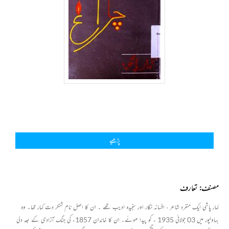
پڑھیے
مصنف: تعارف
کمار پاشی ایک منفرد شاعر ، افسانہ نگار اور سنجیدہ ادیب تھے ۔ ان کا اصل نام شنکر دت کمار تھا۔ وہ
بہاولپور میں 03 جولائی 1935 ء کو پیدا ھوئے۔ ان کا خاندان 1857ء کی جنگ آزادی کے بعد دلی