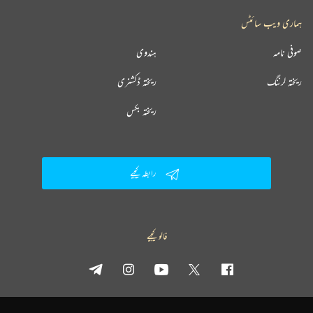
ہماری ویب سائٹس
صوفی نامہ
ہندوی
ریختہ لرننگ
ریختہ ڈکشنری
ریختہ بکس
رابطہ کیجیے
فالو کیجیے