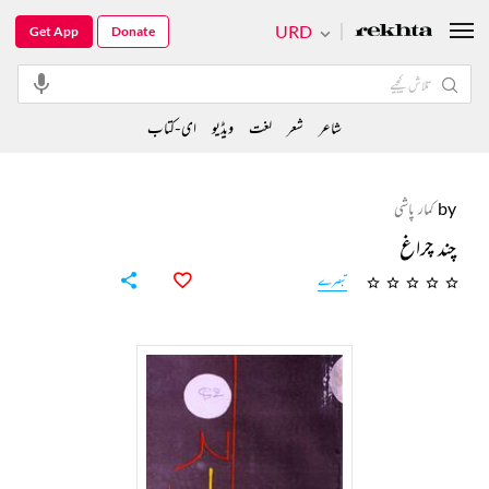
URD
Get App
Donate
شاعر
شعر
لغت
ویڈیو
ای-کتاب
by
کمار پاشی
چند چراغ
تبصرے