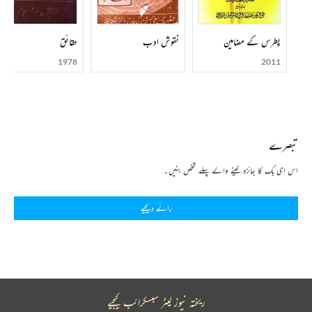
پطرس کے مضامین
نقوش ادب
حقائق
1978
2011
تبصرے
اس ای بک کا جائزہ لینے والے پہلے شخص بنیں۔
رائے دیجیے
ریختہ نیوز لیٹر سبسکرائب کیجیے