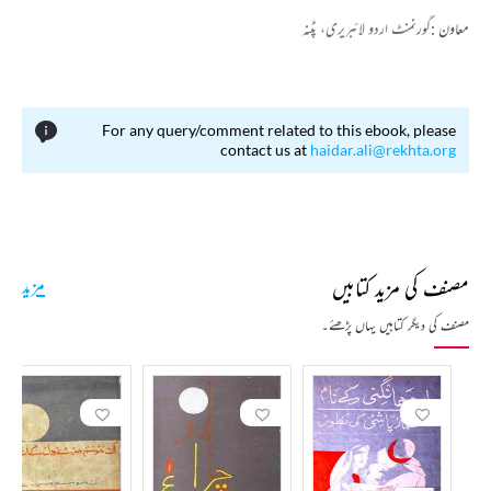
معاون :
گورنمنٹ اردو لائبریری، پٹنہ
For any query/comment related to this ebook, please
contact us at
haidar.ali@rekhta.org
مصنف کی مزید کتابیں
مزید
مصنف کی دیگر کتابیں یہاں پڑھئے۔