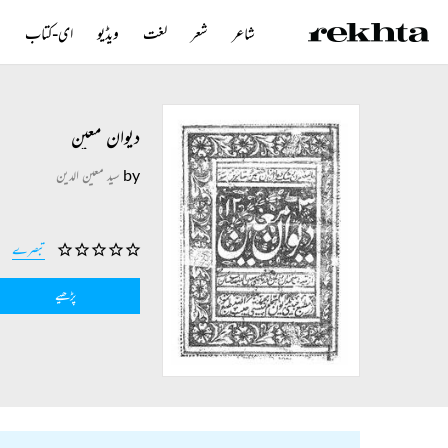
شاعر
شعر
لغت
ویڈیو
ای-کتاب
ن
دیوان معین
by
سید معین الدین
تبصرے
پڑھیے