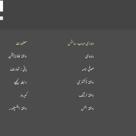
ہماری ویب سائٹس
معلومات
ہندوی
ریختہ فاؤنڈیشن
صوفی نامہ
بانی : تعارف
ریختہ ڈکشنری
رابطہ کیجیے
ریختہ لرننگ
کیریئر
ریختہ بکس
ریختہ ایکسپلورر