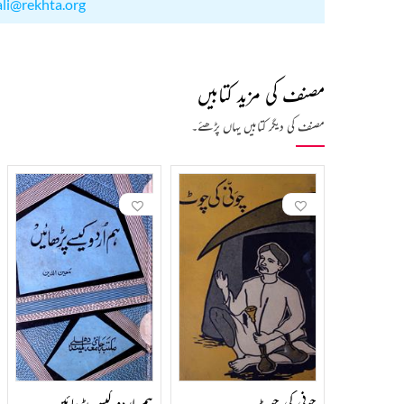
ali@rekhta.org
مصنف کی مزید کتابیں
مصنف کی دیگر کتابیں یہاں پڑھئے۔
چونی کی چوٹ
ہم اردو کیسے پڑھائیں