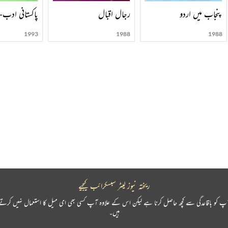
پنجاب میں اردو
رجال اقبال
پاکستانی ادب- 992
1993
1988
1988
ریختہ نیوز لیٹر سبسکرائب کیجیے
پ کو باقاعدگی سے کچھ حاصل کرنا ہے لیکن اس کے علاوہ آپ کسی بھی ای میل کا استعمال نہیں کرتے
ہیں۔