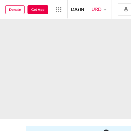
URD
LOG IN
Donate
Get App