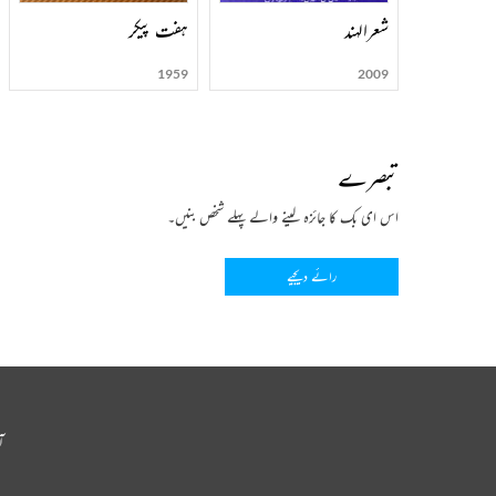
شعرالہند
ہفت پیکر
1959
2009
تبصرے
اس ای بک کا جائزہ لینے والے پہلے شخص بنیں۔
رائے دیجیے
آ