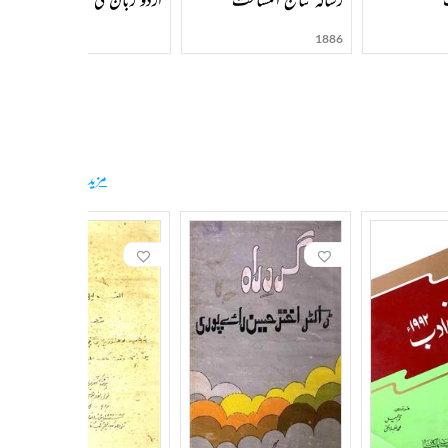
1886
مزید