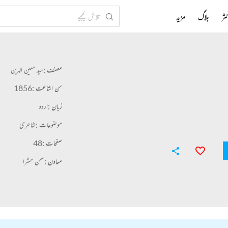
ثر
بلاگ
مزید
مصنف :
سید معین الدین
سن اشاعت :
1856
زبان :
اردو
موضوعات :
شاعری
صفحات :
48
معاون :
سمن مشرا