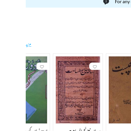
For any
مزید
رسالہ نتائج المساحت
اردو زبان کی تدریس