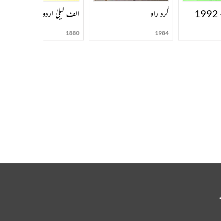
1
گرد راہ
الف لیلیٰ اردو با تصویر
1880
1984