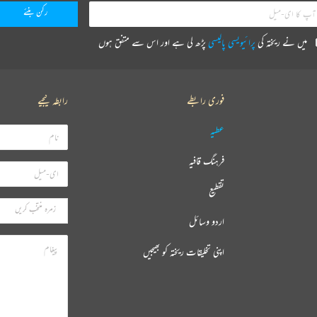
میں نے ریختہ کی
پرائیویسی پالیسی
پڑھ لی ہے اور اس سے متفق ہوں
فوری رابطے
رابطہ کیجیے
عطیہ
فرہنگ قافیہ
تقطیع
اردو وسائل
اپنی تخلیقات ریختہ کو بھیجیں