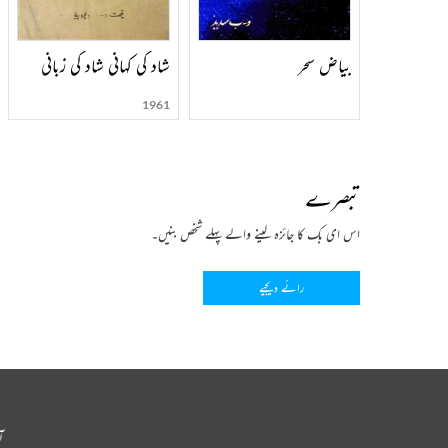
بیاض سحر
شاد کی کہانی شاد کی زبانی
1961
تبصرے
اس ای بک کا جائزہ لینے والے پہلے شخص بنیں۔
رائے دیجیے
آ