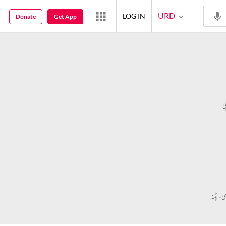
URD
LOG IN
Donate
Get App
ی
، پٹنہ