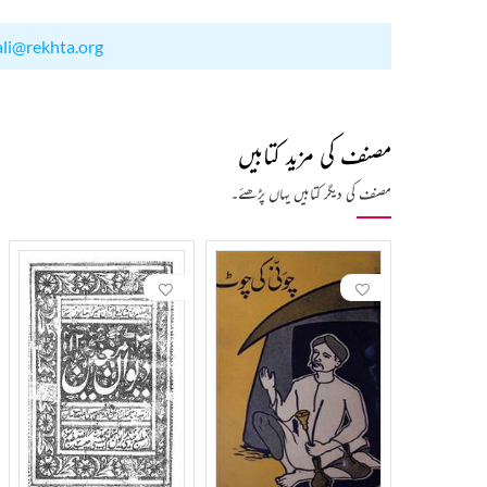
ali@rekhta.org
مصنف کی مزید کتابیں
مصنف کی دیگر کتابیں یہاں پڑھئے۔