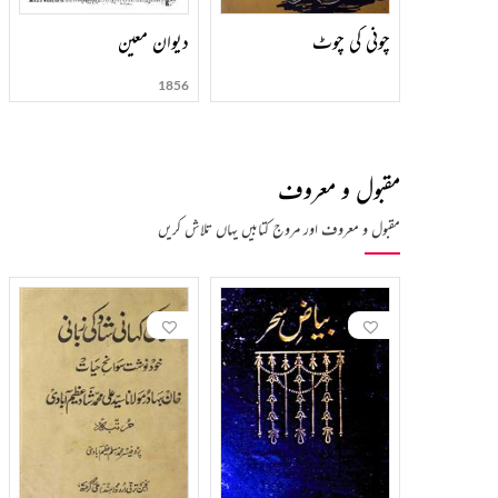
چونی کی چوٹ
دیوان معین
1856
مقبول و معروف
مقبول و معروف اور مروج کتابیں یہاں تلاش کریں