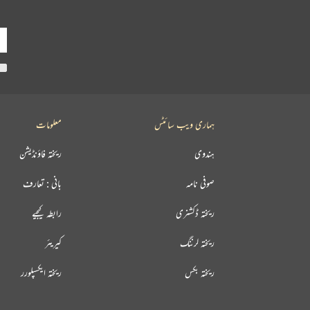
ہماری ویب سائٹس
معلومات
ہندوی
ریختہ فاؤنڈیشن
صوفی نامہ
بانی : تعارف
ریختہ ڈکشنری
رابطہ کیجیے
ریختہ لرننگ
کیریئر
ریختہ بکس
ریختہ ایکسپلورر