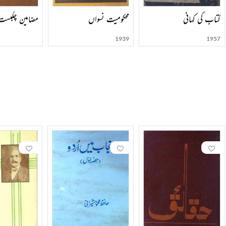
کتاب کی کہانی
محکومیت نسواں
مضامین چکبست
1939
1957