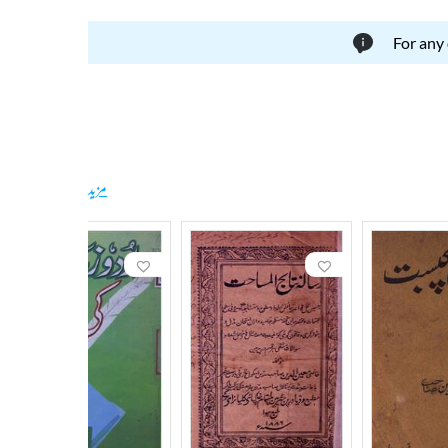
For any
مزید