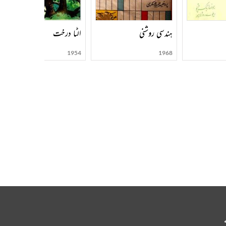
ہندسی روشنی
الٹا درخت
1954
1968