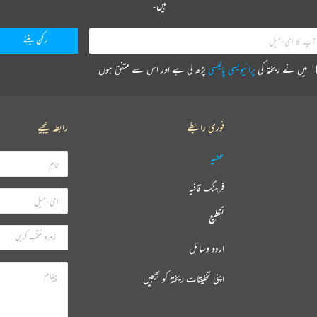
ہیں۔
میں نے ریختہ کی
پرائیویسی پالیسی
پڑھ لی ہے اور اس سے متفق ہوں
فوری رابطے
رابطہ کیجیے
عطیہ
فرہنگ قافیہ
تقطیع
اردو وسائل
اپنی تخلیقات ریختہ کو بھیجیں