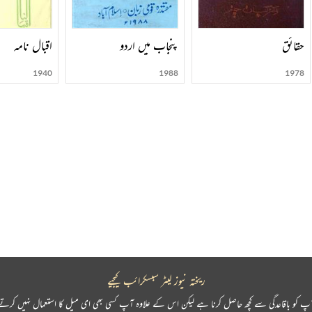
حقائق
پنجاب میں اردو
اقبال نامہ
1940
1988
1978
ریختہ نیوز لیٹر سبسکرائب کیجیے
پ کو باقاعدگی سے کچھ حاصل کرنا ہے لیکن اس کے علاوہ آپ کسی بھی ای میل کا استعمال نہیں کرتے