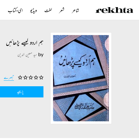
شاعر
شعر
لغت
ویڈیو
ای-کتاب
ن
ہم اردو کیسے پڑھائیں
by
سید معین الدین
تبصرے
پڑھیے