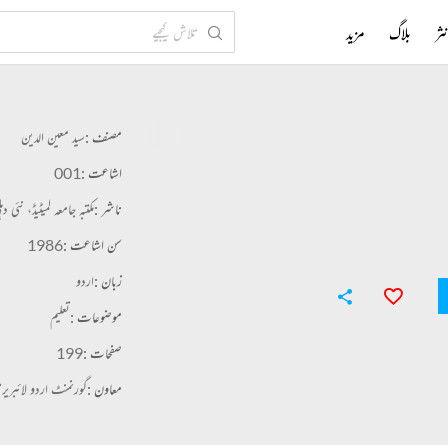
ثر
بلاگ
مزید
مصنف :
سید معین الدین
اشاعت :
001
ناشر :
مکتبہ جامعہ لمیٹیڈ، نئی دہل
سن اشاعت :
1986
زبان :
اردو
موضوعات :
تعلیم
صفحات :
199
معاون :
گورنمنٹ اردو لائبریری