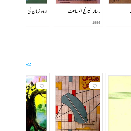
رسالہ نتائج المساحت
اردو زبان کی تدریس
1886
مزید