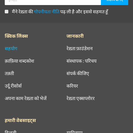
मैंने रेख़्ता की
गोपनीयता नीति
पढ़ ली है और इससे सहमत हूँ
क्विक लिंक्स
जानकारी
सहयोग
रेख़्ता फ़ाउंडेशन
क़ाफ़िया शब्दकोश
संस्थापक : परिचय
तक़्ती
संपर्क कीजिए
उर्दू रीसोर्स
करियर
अपना काम रेख़्ता को भेजें
रेख़्ता एक्सप्लोरर
हमारी वेबसाइट्स
हिन्दवी
सूफ़ीनामा