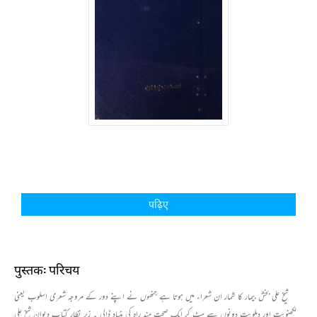
पढ़िए
पुस्तक: परिचय
شیخ علی بخش بیمار کا شمار ان شعراء میں ہوتا ہے جنھوں نے اپنے دور کے مروجہ شعری اسلوب یعنی
لکھنویت اور دہلویت دونوں سے ہٹ کر ایک صحت مند راہ کی بنیاد ڈالی ۔ زیر نظار کتاب دیوان شیخ علی