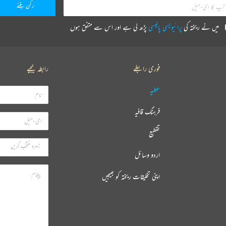
میں نے ریختہ کی
پرائیویسی پالیسی
پڑھ لی ہے اور اس سے متفق ہوں
فوری رابطے
رابطہ کیجیے
عطیہ
فرہنگ قافیہ
تقطیع
اردو وسائل
اپنی تخلیقات ریختہ کو بھیجیں