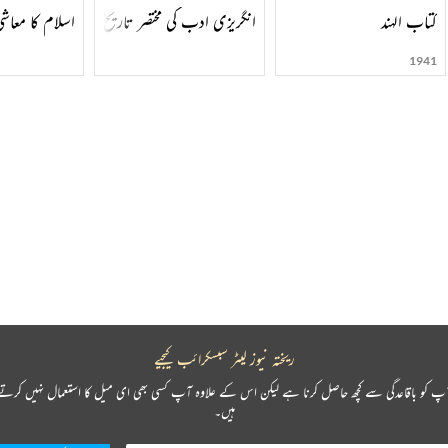
کتاب الہند
انگریزی ادب کی مختصر تاریخ
اسلام کا معاشی
1941
ریختہ نیوز لیٹر سبسکرائب کیجیے
پ کو باقاعدگی سے کچھ حاصل کرنا ہے لیکن اس کے علاوہ آپ کسی بھی ای میل کا استعمال نہیں کرتے
ہیں۔