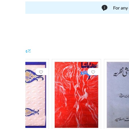
For any
مزید