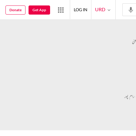
URD
LOG IN
Donate
Get App
بئی
 رام پور