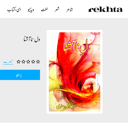
شاعر
شعر
لغت
ویڈیو
ای-کتاب
ن
دل ناآشنا
تبصرے
پڑھیے