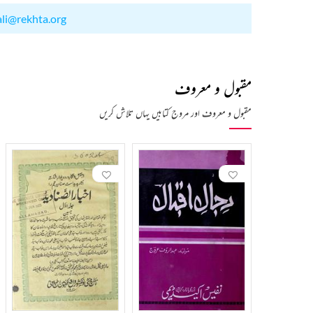
ali@rekhta.org
مقبول و معروف
مقبول و معروف اور مروج کتابیں یہاں تلاش کریں