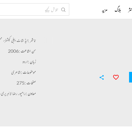
ثر
بلاگ
مزید
ناشر :
ایڈ شاٹ پبلی کیشنز، مم
سن اشاعت :
2006
زبان :
اردو
موضوعات :
شاعری
صفحات :
275
معاون :
رامپور رضا لائبریری،