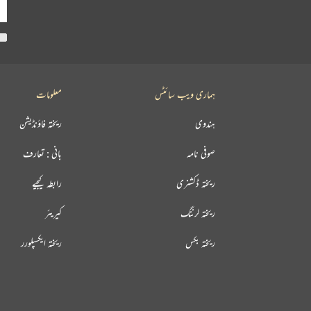
ہماری ویب سائٹس
معلومات
ہندوی
ریختہ فاؤنڈیشن
صوفی نامہ
بانی : تعارف
ریختہ ڈکشنری
رابطہ کیجیے
ریختہ لرننگ
کیریئر
ریختہ بکس
ریختہ ایکسپلورر