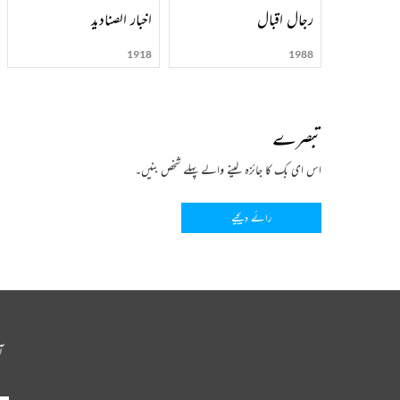
رجال اقبال
اخبار الصنادید
1918
1988
تبصرے
اس ای بک کا جائزہ لینے والے پہلے شخص بنیں۔
رائے دیجیے
آ