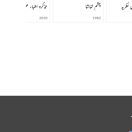
 نظریہ
چشم تماشا
تذکرہ اطباء عصر
2010
1982