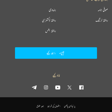
صوفی نامہ
ہندوی
ریختہ لرننگ
ریختہ ڈکشنری
ریختہ بکس
رابطہ کیجیے
فالو کیجیے
پرائیویسی پالیسی
استعمال کی شرائط
جملہ حقوق