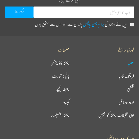
میں نے ریختہ کی
پرائیویسی پالیسی
پڑھ لی ہے اور اس سے متفق ہوں
فوری رابطے
معلومات
عطیہ
ریختہ فاؤنڈیشن
فرہنگ قافیہ
بانی : تعارف
تقطیع
رابطہ کیجیے
اردو وسائل
کیریئر
اپنی تخلیقات ریختہ کو بھیجیں
ریختہ ایکسپلورر
ہماری ویب سائٹس