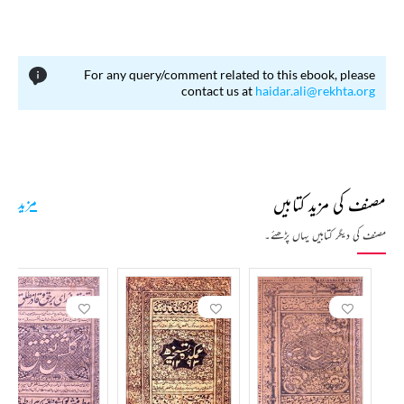
For any query/comment related to this ebook, please
contact us at
haidar.ali@rekhta.org
مصنف کی مزید کتابیں
مزید
مصنف کی دیگر کتابیں یہاں پڑھئے۔