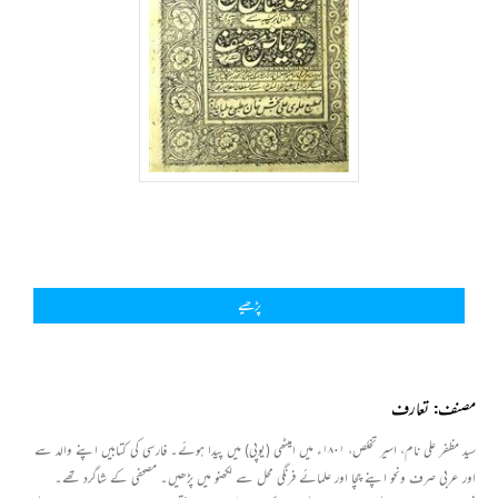
پڑھیے
مصنف: تعارف
سید مظفر علی نام، اسیر تخلص، ۱۸۰۱ء میں امیٹھی (یوپی) میں پیدا ہوئے۔ فارسی کی کتابیں اپنے والد سے
اور عربی صرف ونحو اپنے چچا اور علمائے فرنگی محل سے لکھنو میں پڑھیں۔ مصحفی کے شاگرد تھے۔