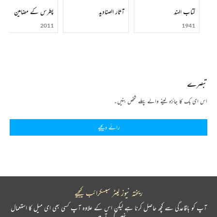
کتاب الہند
آثار الصنادید
پطرس کے مضامین
2011
1941
تبصرے
اس ای بک کا جائزہ لینے والے پہلے شخص بنیں۔
رائے دیجیے
ریختہ نیوز لیٹر سبسکرائب کیجیے
آپ کو باقاعدگی سے کچھ حاصل کرنا ہے لیکن اس کے علاوہ آپ کسی بھی ای میل کا استعمال
نہیں کرتے ہیں۔