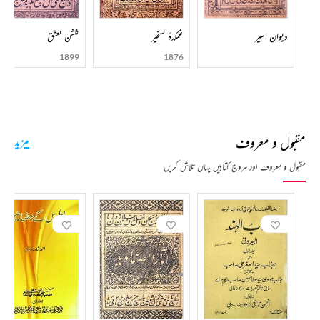
دیوان اسیر
غمکدۂ تسخیر
گلشن تعشق
1899
1876
مقبول و معروف
مزید
مقبول و معروف اور مروج کتابیں یہاں تلاش کریں