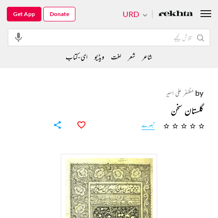
URD
Get App
Donate
شاعر
شعر
لغت
ویڈیو
ای-کتاب
by
مظفر علی اسیر
گلستان سخن
تبصرے