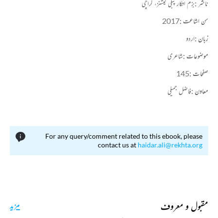
ناشر :
بزم افکار پبلی کیشنز، کراچی
سن اشاعت :
2017
زبان :
اردو
موضوعات :
شاعری
صفحات :
145
معاون :
فاضل جمیلی
For any query/comment related to this ebook, please
contact us at
haidar.ali@rekhta.org
مقبول و معروف
مزید