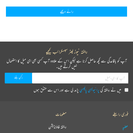
رائے دیجیے
ریختہ نیوز لیٹر سبسکرائب کیجیے
آپ کو باقاعدگی سے کچھ حاصل کرنا ہے لیکن اس کے علاوہ آپ کسی بھی ای میل کا استعمال
نہیں کرتے ہیں۔
میں نے ریختہ کی
پرائیویسی پالیسی
پڑھ لی ہے اور اس سے متفق ہوں
فوری رابطے
معلومات
عطیہ
ریختہ فاؤنڈیشن