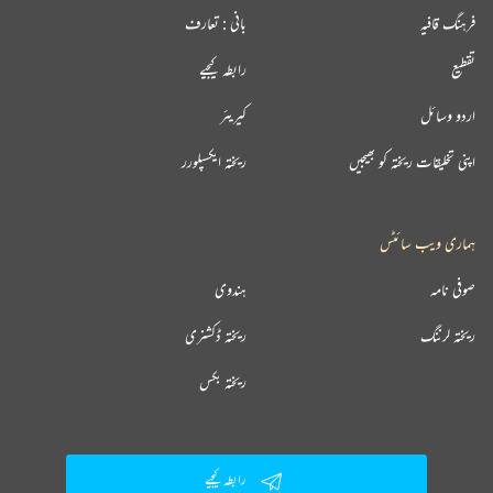
فرہنگ قافیہ
بانی : تعارف
تقطیع
رابطہ کیجیے
اردو وسائل
کیریئر
اپنی تخلیقات ریختہ کو بھیجیں
ریختہ ایکسپلورر
ہماری ویب سائٹس
صوفی نامہ
ہندوی
ریختہ لرننگ
ریختہ ڈکشنری
ریختہ بکس
رابطہ کیجیے