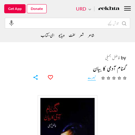
URD
Get App
Donate
شاعر
شعر
لغت
ویڈیو
ای-کتاب
by
فاضل جمیلی
گمنام آدمی کا بیان
تبصرے