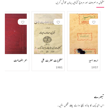
مقبول و معروف اور مروج کتابیں یہاں تلاش کریں
اردو اسیز
مکتوبات حضرت علی
بحر الفصاحت
1981
1957
تبصرے
اس ای بک کا جائزہ لینے والے پہلے شخص بنیں۔