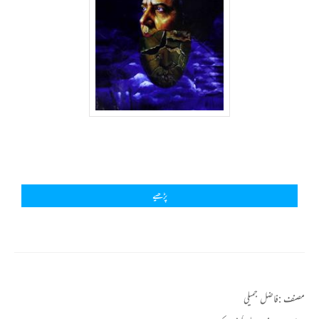
پڑھیے
مصنف :
فاضل جمیلی