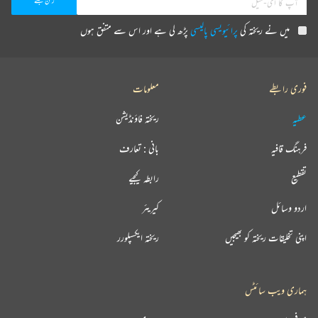
میں نے ریختہ کی
پرائیویسی پالیسی
پڑھ لی ہے اور اس سے متفق ہوں
فوری رابطے
معلومات
عطیہ
ریختہ فاؤنڈیشن
فرہنگ قافیہ
بانی : تعارف
تقطیع
رابطہ کیجیے
اردو وسائل
کیریئر
اپنی تخلیقات ریختہ کو بھیجیں
ریختہ ایکسپلورر
ہماری ویب سائٹس