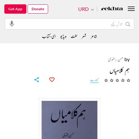
URD
Get App
Donate
شاعر
شعر
لغت
ویڈیو
ای-کتاب
by
حسن رضوی
ہم کلامیاں
تبصرے