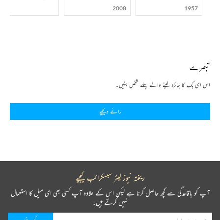
2008
1957
تبصرے
اس ای بک کا جائزہ لینے والے پہلے شخص بنیں۔
رائے دیجیے
ریختہ نیوز لیٹر سبسکرائب کیجیے
آپ کو باقاعدگی سے کچھ حاصل کرنا ہے لیکن اس کے علاوہ آپ کسی بھی ای میل کا استعمال
نہیں کرتے ہیں۔