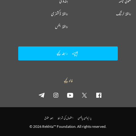
صوفی نامہ
ہندوی
ریختہ لرننگ
ریختہ ڈکشنری
ریختہ بکس
رابطہ کیجیے
فالو کیجیے
پرائیویسی پالیسی
استعمال کی شرائط
جملہ حقوق
© 2026 Rekhta™ Foundation. All rights reserved.