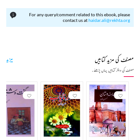
For any query/comment related to this ebook, please
contact us at
haidar.ali@rekhta.org
مصنف کی مزید کتابیں
مزید
مصنف کی دیگر کتابیں یہاں پڑھئے۔