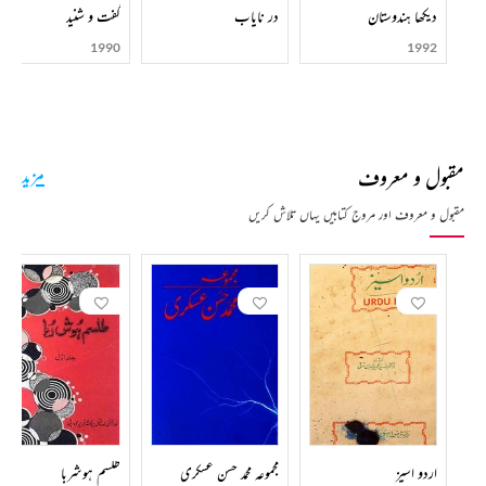
دیکھا ہندوستان
در نایاب
گفت و شنید
1990
1992
مقبول و معروف
مزید
مقبول و معروف اور مروج کتابیں یہاں تلاش کریں
اردو اسیز
مجموعہ محمد حسن عسکری
طلسم ہوشربا