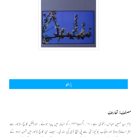
پڑھیے
مصنف: تعارف
نام سید حسین عباس رضوی ہے۔ ۱۸؍اگست۱۹۴۶ء کو انبالہ میں پیدا ہوئے۔ اورینٹل کالج، لاہور سے
ایم اے(اردو) اور پنجاب یونیورسٹی سے پی ایچ ڈی کی سند لی۔ ایف سی کالج لاہور میں شعبہ اردو کے