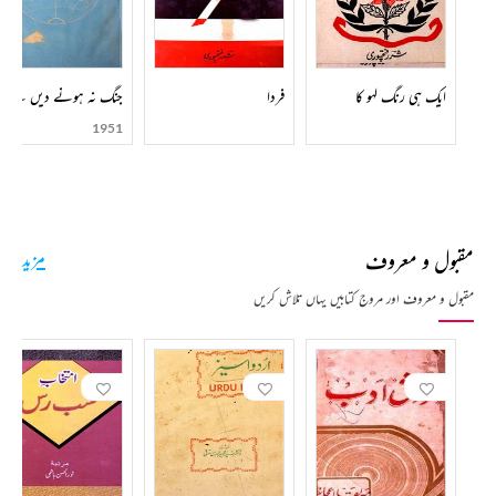
ایک ہی رنگ لہو کا
فردا
جنگ نہ ہونے دیں گے
1951
مقبول و معروف
مزید
مقبول و معروف اور مروج کتابیں یہاں تلاش کریں