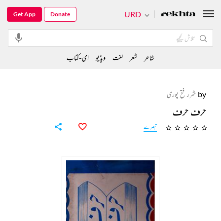
URD
Get App
Donate
شاعر
شعر
لغت
ویڈیو
ای-کتاب
by
شرر فتح پوری
حرف حرف
تبصرے