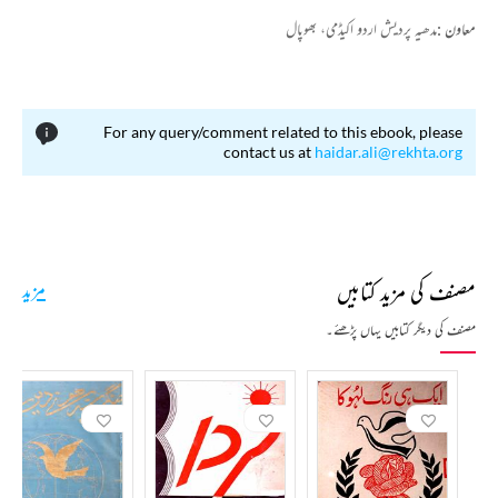
معاون :
مدھیہ پردیش اردو اکیڈمی، بھوپال
For any query/comment related to this ebook, please
contact us at
haidar.ali@rekhta.org
مصنف کی مزید کتابیں
مزید
مصنف کی دیگر کتابیں یہاں پڑھئے۔