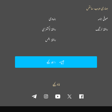
ہماری ویب سائٹس
صوفی نامہ
ہندوی
ریختہ لرننگ
ریختہ ڈکشنری
ریختہ بکس
رابطہ کیجیے
فالو کیجیے