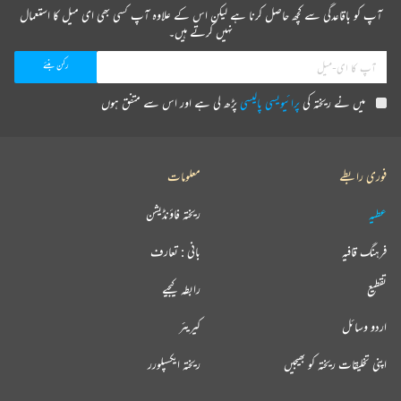
آپ کو باقاعدگی سے کچھ حاصل کرنا ہے لیکن اس کے علاوہ آپ کسی بھی ای میل کا استعمال
نہیں کرتے ہیں۔
میں نے ریختہ کی
پرائیویسی پالیسی
پڑھ لی ہے اور اس سے متفق ہوں
فوری رابطے
معلومات
عطیہ
ریختہ فاؤنڈیشن
فرہنگ قافیہ
بانی : تعارف
تقطیع
رابطہ کیجیے
اردو وسائل
کیریئر
اپنی تخلیقات ریختہ کو بھیجیں
ریختہ ایکسپلورر