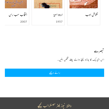
نقوش ادب
اردو اسیز
انتخاب سب رس
2007
1957
تبصرے
اس ای بک کا جائزہ لینے والے پہلے شخص بنیں۔
رائے دیجیے
ریختہ نیوز لیٹر سبسکرائب کیجیے