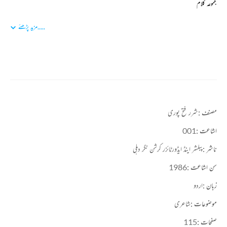
مجموعہ کلام
ایک ہی رنگ لہو کا 1987ء
.....
مزید پڑھئے
حرف حرف 1986ء
نئی دنیا نیا آدم 1981ء
فردا (1983ء
یدمنی (1981ء
شررؔ فتح پوری 26؍نومبر 1992ء کو ضلع کیتھل ہریانہ بھارت میں فوت ہوئے۔
مصنف :
شرر فتح پوری
اشاعت :
001
ناشر :
پبلشر اینڈ ایڈورٹائزر کرشن نگر دہلی
سن اشاعت :
1986
زبان :
اردو
موضوعات :
شاعری
صفحات :
115