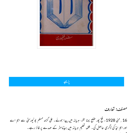
پڑھیے
مصنف: تعارف
16؍مئی 1928ء فتح پور ضلع یمنا نگر، ہریانہ میں پیدا ہوئے۔ علی گڑھ مسلم یونیورسٹی سے ایم اے
اور ایم ایڈ کی ڈگری حاصل کی۔ محکمۂ تعلیم ہریانہ میں ہیڈماسٹر کے عہدے پر فائز رہے۔