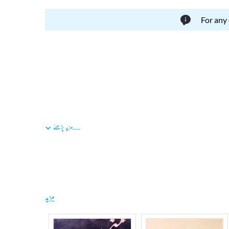
For any
.....
مزید پڑھئے
مزید