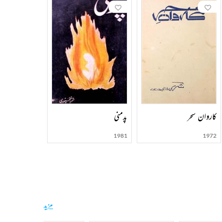
کاروان سحر
پدمنی
ساز جمہور
1953
1981
1972
مزید