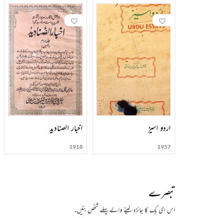
اردو اسیز
اخبار الصنادید
1918
1957
تبصرے
اس ای بک کا جائزہ لینے والے پہلے شخص بنیں۔