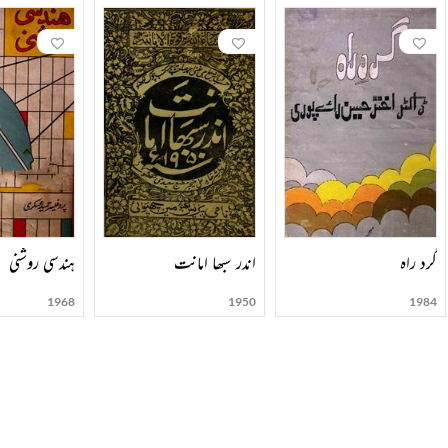
گرد راہ
اندر سبھا امانت
ہندسی روشنی
1968
1950
1984