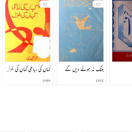
جنگ نہ ہونے دیں گے
کہاں کی رباعی کہاں کی غزل
1989
1951