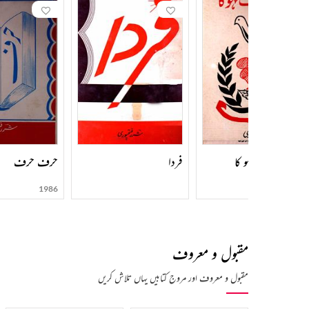
ایک ہی رنگ لہو کا
فردا
حرف حرف
1986
مقبول و معروف
مقبول و معروف اور مروج کتابیں یہاں تلاش کریں