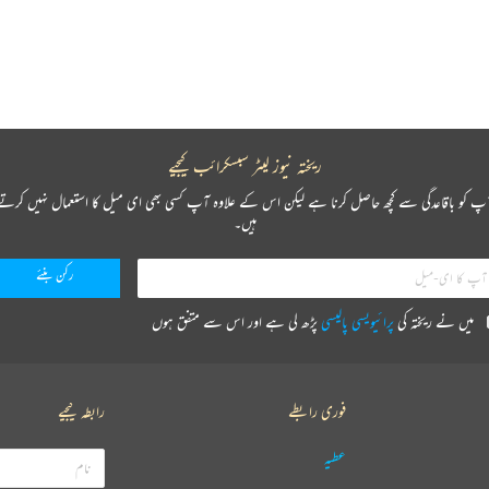
ریختہ نیوز لیٹر سبسکرائب کیجیے
پ کو باقاعدگی سے کچھ حاصل کرنا ہے لیکن اس کے علاوہ آپ کسی بھی ای میل کا استعمال نہیں کرتے
ہیں۔
میں نے ریختہ کی
پرائیویسی پالیسی
پڑھ لی ہے اور اس سے متفق ہوں
فوری رابطے
رابطہ کیجیے
عطیہ