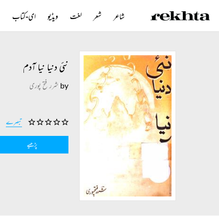
شاعر
شعر
لغت
ویڈیو
ای-کتاب
ن
نئی دنیا نیا آدم
by
شرر فتح پوری
تبصرے
پڑھیے