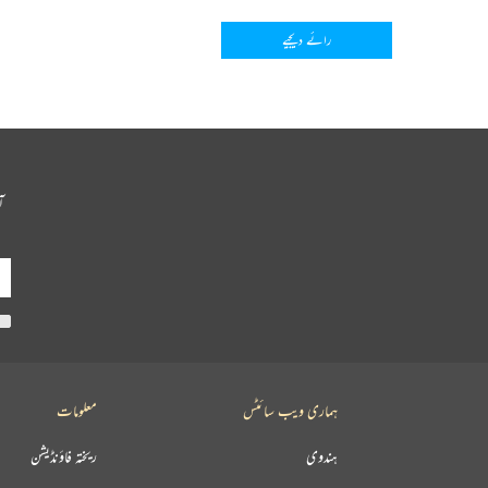
رائے دیجیے
آ
ہماری ویب سائٹس
معلومات
ہندوی
ریختہ فاؤنڈیشن