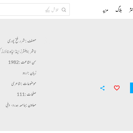
ثر
بلاگ
مزید
مصنف :
شرر فتح پوری
ناشر :
پبلشرز اینڈ ایڈورٹائزرز 
سن اشاعت :
1982
زبان :
اردو
موضوعات :
شاعری
صفحات :
111
معاون :
جامعہ ہمدرد، دہلی