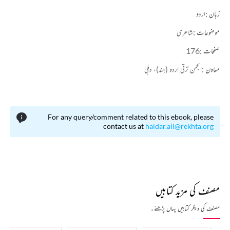
زبان :
اردو
موضوعات :
شاعری
صفحات :
176
معاون :
انجمن ترقی اردو (ہند)، دہلی
For any query/comment related to this ebook, please
contact us at
haidar.ali@rekhta.org
مصنف کی مزید کتابیں
مصنف کی دیگر کتابیں یہاں پڑھئے۔