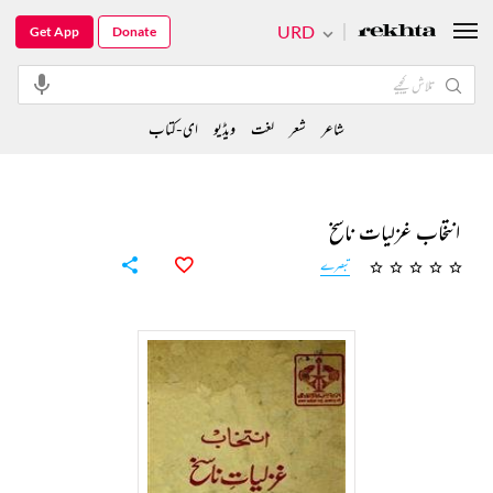
URD
Get App
Donate
شاعر
شعر
لغت
ویڈیو
ای-کتاب
انتخاب غزلیات ناسخ
تبصرے