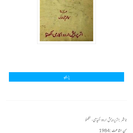
پڑھیے
ناشر :
اترپردیش اردو اکیڈمی، لکھنؤ
سن اشاعت :
1984