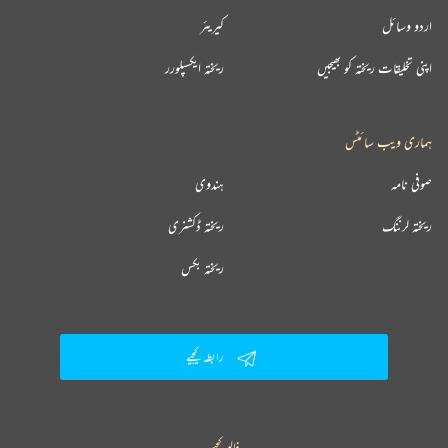
اردو وسائل
کیریئر
اپنی تخلیقات ریختہ کو بھیجیں
ریختہ ایکسپلورر
ہماری ویب سائٹس
صوفی نامہ
ہندوی
ریختہ لرننگ
ریختہ ڈکشنری
ریختہ بکس
رابطہ کیجیے
فالو کیجیے