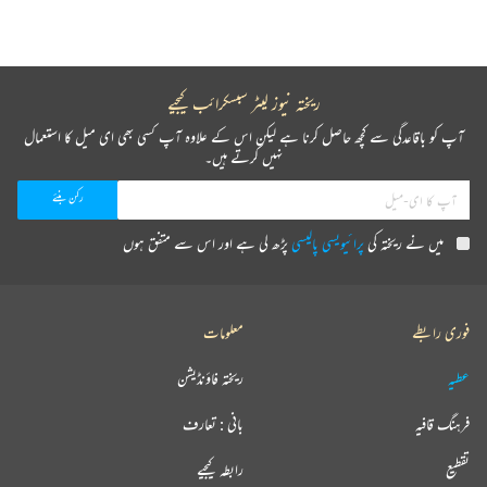
ریختہ نیوز لیٹر سبسکرائب کیجیے
آپ کو باقاعدگی سے کچھ حاصل کرنا ہے لیکن اس کے علاوہ آپ کسی بھی ای میل کا استعمال
نہیں کرتے ہیں۔
میں نے ریختہ کی
پرائیویسی پالیسی
پڑھ لی ہے اور اس سے متفق ہوں
فوری رابطے
معلومات
عطیہ
ریختہ فاؤنڈیشن
فرہنگ قافیہ
بانی : تعارف
تقطیع
رابطہ کیجیے