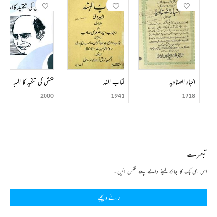
اخبار الصنادید
کتاب الہند
فکشن کی تنقید کا المیہ
2000
1941
1918
تبصرے
اس ای بک کا جائزہ لینے والے پہلے شخص بنیں۔
رائے دیجیے