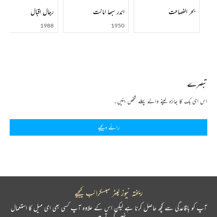
بحر الفصاحت
اندر سبھا امانت
رجال اقبال
1988
1950
تبصرے
اس ای بک کا جائزہ لینے والے پہلے شخص بنیں۔
رائے دیجیے
ریختہ نیوز لیٹر سبسکرائب کیجیے
آپ کو باقاعدگی سے کچھ حاصل کرنا ہے لیکن اس کے علاوہ آپ کسی بھی ای میل کا استعمال
نہیں کرتے ہیں۔