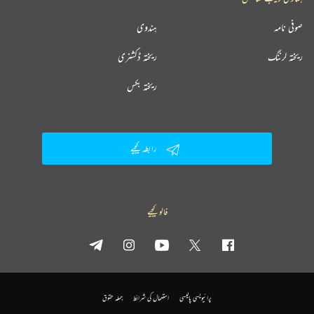
صوفی نامہ
ہندوی
ریختہ لرننگ
ریختہ ڈکشنری
ریختہ بکس
رابطہ کیجیے
فالو کیجیے
پرائیویسی پالیسی
استعمال کی شرائط
جملہ حقوق