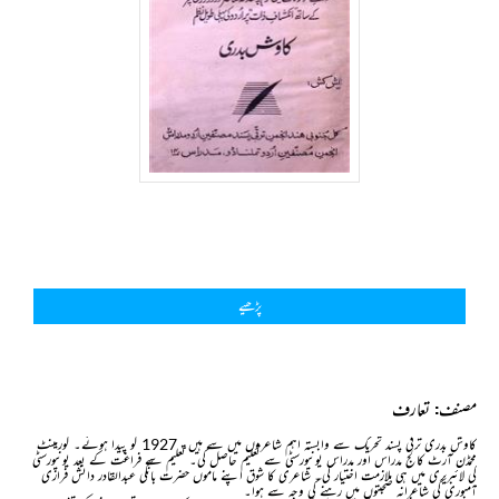
پڑھیے
مصنف: تعارف
کاوش بدری ترقی پسند تحریک سے وابستہ اہم شاعروں میں سے ہیں۔ 1927 کو پیدا ہوئے۔ گورمینٹ
محمڈن آرٹ کالج مدراس اور مدراس یونیورسٹی سے تعلیم حاصل کی۔ تعلیم سے فراغت کے بعد یونیورسٹی
کی لائبریری میں ہی ملازمت اختیار کی۔ شاعری کا شوق اپنے ماموں حضرت بانگی عبدالقادر دانش فرازی
آمبوری کی شاعرانہ صحبتوں میں رہنے کی وجہ سے ہوا۔