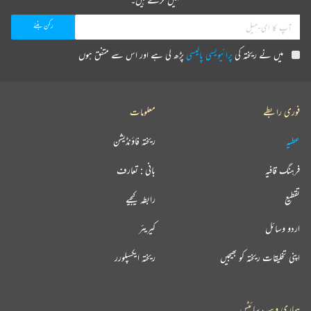
میں نے ریختہ کی
پرائیویسی پالیسی
پڑھ لی ہے اور اس سے متفق ہوں
فوری رابطے
معلومات
عطیہ
ریختہ فاؤنڈیشن
فرہنگ قافیہ
بانی : تعارف
تقطیع
رابطہ کیجیے
اردو وسائل
کیریئر
اپنی تخلیقات ریختہ کو بھیجیں
ریختہ ایکسپلورر
ہماری ویب سائٹس