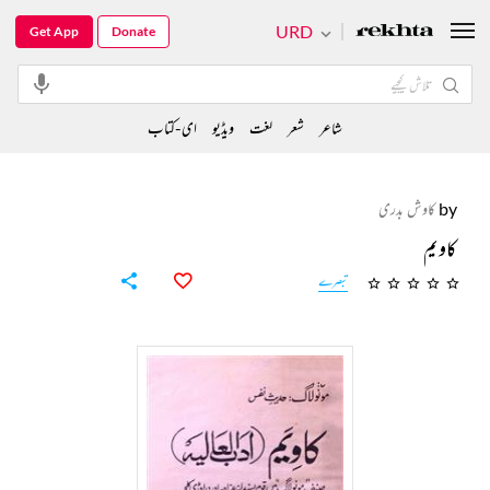
URD
Get App
Donate
شاعر
شعر
لغت
ویڈیو
ای-کتاب
by
کاوش بدری
کاویم
تبصرے