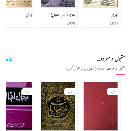
کاویم
کاویم (ادب العالیہ)
کاویم
1978
1974
مقبول و معروف
مزید
مقبول و معروف اور مروج کتابیں یہاں تلاش کریں