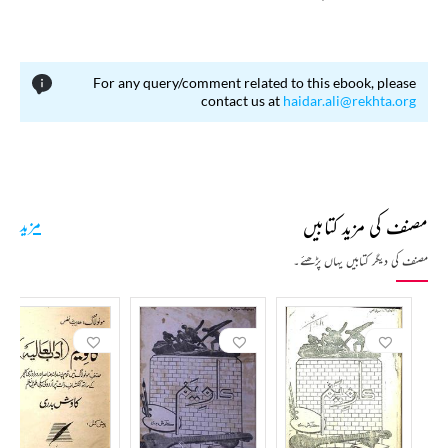
For any query/comment related to this ebook, please
contact us at
haidar.ali@rekhta.org
مصنف کی مزید کتابیں
مزید
مصنف کی دیگر کتابیں یہاں پڑھئے۔