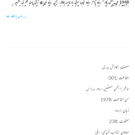
1948 میں ’’فن کار‘‘ کے نام سے ایک ادبی ماہنامہ نکالا۔ جس کے ذریعے ترقی پسند فکر کی تشہیر
وتوسیع کی کوششیں کیں۔ کاوش بدری نے شاعری بھی کی اور تنقید بھی لکھی۔ کاوش کی شاعری کی ایک
اہم خاصیت یہ ہے کہ انہوں نے جنوب کی مقامی زندگی اور اس کے مخلتف رنگوں کو اپنی نظموں میں
بہت خوبصورت طریقے سے پیش کیا ہے۔
.....
مزید پڑھئے
مصنف :
کاوش بدری
اشاعت :
001
ناشر :
انجمن مصنفین اردو، مدراس
سن اشاعت :
1978
زبان :
اردو
صفحات :
238
معاون :
غالب اکیڈمی، دہلی