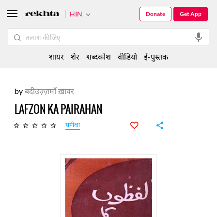
HIN
Donate
Get App
शायर
शेर
शब्दकोश
वीडियो
ई-पुस्तक
by
बदीउज़्ज़माँ ख़ावर
LAFZON KA PAIRAHAN
समीक्षा