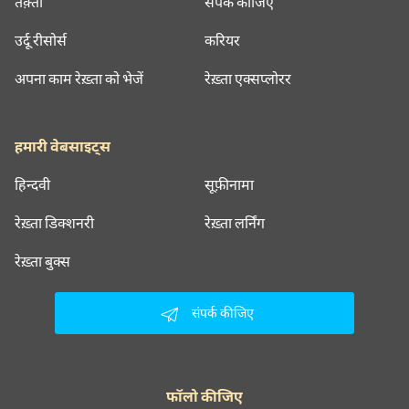
तक़्ती
संपर्क कीजिए
उर्दू रीसोर्स
करियर
अपना काम रेख़्ता को भेजें
रेख़्ता एक्सप्लोरर
हमारी वेबसाइट्स
हिन्दवी
सूफ़ीनामा
रेख़्ता डिक्शनरी
रेख़्ता लर्निंग
रेख़्ता बुक्स
संपर्क कीजिए
फॉलो कीजिए