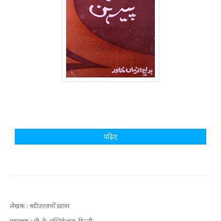
पढ़िए
लेखक :
बदीउज़्ज़माँ ख़ावर