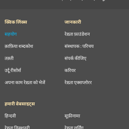
क्विक लिंक्स
जानकारी
सहयोग
रेख़्ता फ़ाउंडेशन
क़ाफ़िया शब्दकोश
संस्थापक : परिचय
तक़्ती
संपर्क कीजिए
उर्दू रीसोर्स
करियर
अपना काम रेख़्ता को भेजें
रेख़्ता एक्सप्लोरर
हमारी वेबसाइट्स
हिन्दवी
सूफ़ीनामा
रेख़्ता डिक्शनरी
रेख़्ता लर्निंग