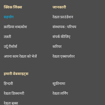
क्विक लिंक्स
जानकारी
सहयोग
रेख़्ता फ़ाउंडेशन
क़ाफ़िया शब्दकोश
संस्थापक : परिचय
तक़्ती
संपर्क कीजिए
उर्दू रीसोर्स
करियर
अपना काम रेख़्ता को भेजें
रेख़्ता एक्सप्लोरर
हमारी वेबसाइट्स
हिन्दवी
सूफ़ीनामा
रेख़्ता डिक्शनरी
रेख़्ता लर्निंग
रेख़्ता बुक्स