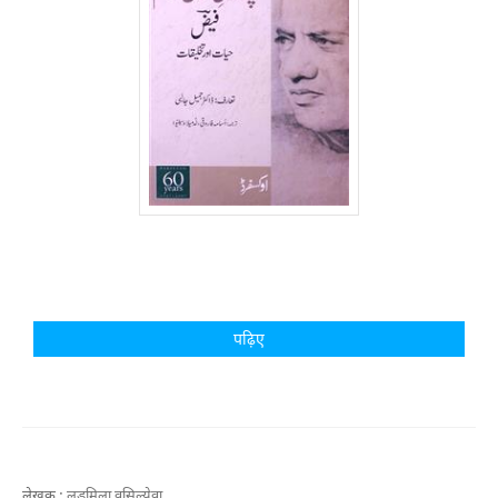
पढ़िए
लेखक :
लुडमिला वसिल्येवा