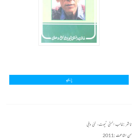
پڑھیے
ناشر :
غالب انسٹی ٹیوٹ، نئی دہلی
سن اشاعت :
2011