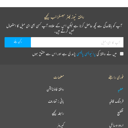
ریختہ نیوز لیٹر سبسکرائب کیجیے
آپ کو باقاعدگی سے کچھ حاصل کرنا ہے لیکن اس کے علاوہ آپ کسی بھی ای میل کا استعمال
نہیں کرتے ہیں۔
میں نے ریختہ کی
پرائیویسی پالیسی
پڑھ لی ہے اور اس سے متفق ہوں
فوری رابطے
معلومات
عطیہ
ریختہ فاؤنڈیشن
فرہنگ قافیہ
بانی : تعارف
تقطیع
رابطہ کیجیے
اردو وسائل
کیریئر