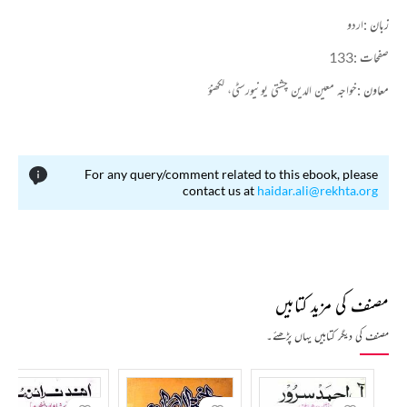
زبان :
اردو
صفحات :
133
معاون :
خواجہ معین الدین چشتی یونیورسٹی، لکھنؤ
For any query/comment related to this ebook, please
contact us at
haidar.ali@rekhta.org
مصنف کی مزید کتابیں
مصنف کی دیگر کتابیں یہاں پڑھئے۔