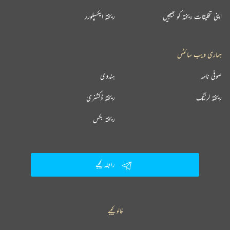
اپنی تخلیقات ریختہ کو بھیجیں
ریختہ ایکسپلورر
ہماری ویب سائٹس
صوفی نامہ
ہندوی
ریختہ لرننگ
ریختہ ڈکشنری
ریختہ بکس
رابطہ کیجیے
فالو کیجیے