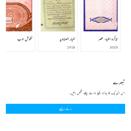
تذکرہ اطباء عصر
اخبار الصنادید
نقوش ادب
1918
2010
تبصرے
اس ای بک کا جائزہ لینے والے پہلے شخص بنیں۔
رائے دیجیے