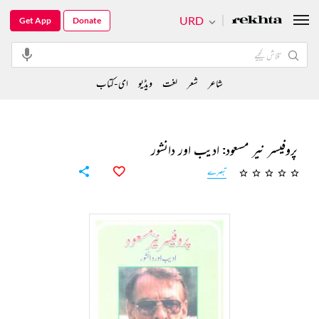
URD
Get App
Donate
شاعر
شعر
لغت
ویڈیو
ای-کتاب
پروفیسر نیر مسعود: ادیب اور دانشور
تبصرے