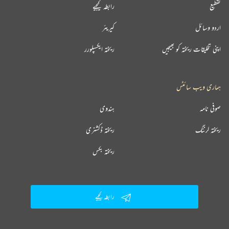
تقطیع
رابطہ کیجیے
اردو وسائل
کیریئر
اپنی تخلیقات ریختہ کو بھیجیں
ریختہ ایکسپلورر
ہماری ویب سائٹس
صوفی نامہ
ہندوی
ریختہ لرننگ
ریختہ ڈکشنری
ریختہ بکس
رابطہ کیجیے