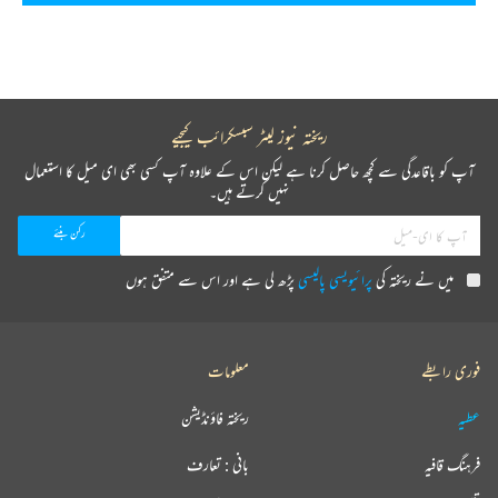
ریختہ نیوز لیٹر سبسکرائب کیجیے
آپ کو باقاعدگی سے کچھ حاصل کرنا ہے لیکن اس کے علاوہ آپ کسی بھی ای میل کا استعمال
نہیں کرتے ہیں۔
میں نے ریختہ کی
پرائیویسی پالیسی
پڑھ لی ہے اور اس سے متفق ہوں
فوری رابطے
معلومات
عطیہ
ریختہ فاؤنڈیشن
فرہنگ قافیہ
بانی : تعارف