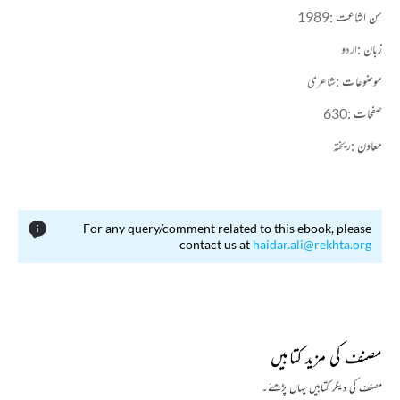
سن اشاعت :
1989
زبان :
اردو
موضوعات :
شاعری
صفحات :
630
معاون :
ریختہ
For any query/comment related to this ebook, please
contact us at
haidar.ali@rekhta.org
مصنف کی مزید کتابیں
مصنف کی دیگر کتابیں یہاں پڑھئے۔