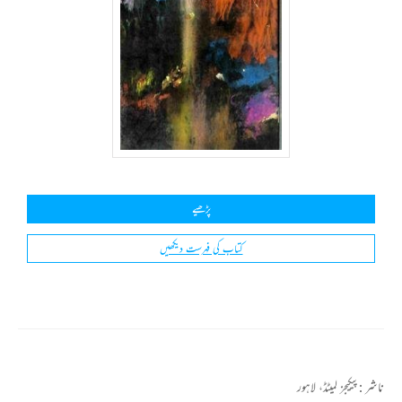
پڑھیے
کتاب کی فہرست دیکھیں
ناشر :
پیکیجز لمیٹڈ، لاہور