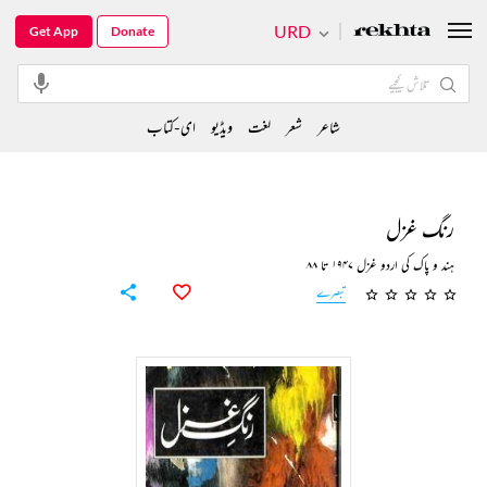
URD
Get App
Donate
شاعر
شعر
لغت
ویڈیو
ای-کتاب
رنگ غزل
ہند و پاک کی اردو غزل ۱۹۴۷ تا ۸۸
تبصرے