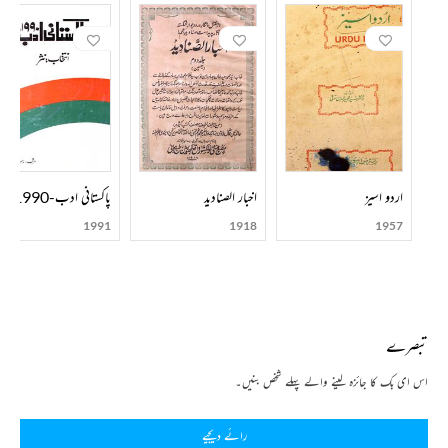
اردو اسیز
اخبار الصنادید
پاکستانی ادب-1990
1991
1918
1957
تبصرے
اس ای بک کا جائزہ لینے والے پہلے شخص بنیں۔
رائے دیجیے