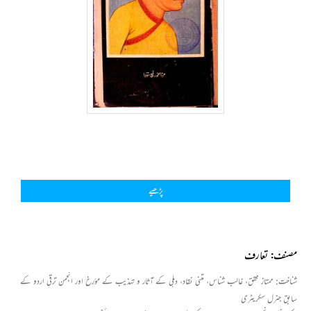
پڑھیے
مصنف: تعارف
شناخت
: ممتاز محقق، غالب شناس، متنی نقاد، دہلی کے آثار و تہذیب کے مؤرخ اور انجمن ترقیِ اردو کے
سابق جنرل سکریٹری