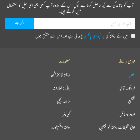
آپ کو باقاعدگی سے کچھ حاصل کرنا ہے لیکن اس کے علاوہ آپ کسی بھی ای میل کا استعمال
نہیں کرتے ہیں۔
میں نے ریختہ کی
پرائیویسی پالیسی
پڑھ لی ہے اور اس سے متفق ہوں
فوری رابطے
معلومات
عطیہ
ریختہ فاؤنڈیشن
فرہنگ قافیہ
بانی : تعارف
تقطیع
رابطہ کیجیے
اردو وسائل
کیریئر
اپنی تخلیقات ریختہ کو بھیجیں
ریختہ ایکسپلورر