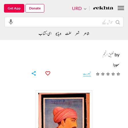
URD
Get App
Donate
شاعر
شعر
لغت
ویڈیو
ای-کتاب
by
خلیق انجم
سودا
تبصرے