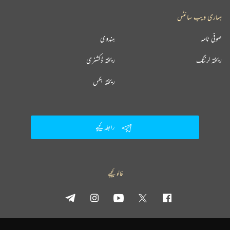
ہماری ویب سائٹس
صوفی نامہ
ہندوی
ریختہ لرننگ
ریختہ ڈکشنری
ریختہ بکس
رابطہ کیجیے
فالو کیجیے