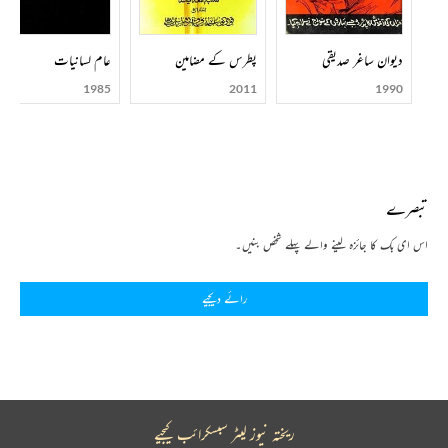
دیوان ساغر صدیقی
پطرس کے مضامین
عام لسانیات
1985
2011
1990
تبصرے
اس ای بک کا جائزہ لینے والے پہلے شخص بنیں۔
رائے دیجیے
ریختہ نیوز لیٹر سبسکرائب کیجیے