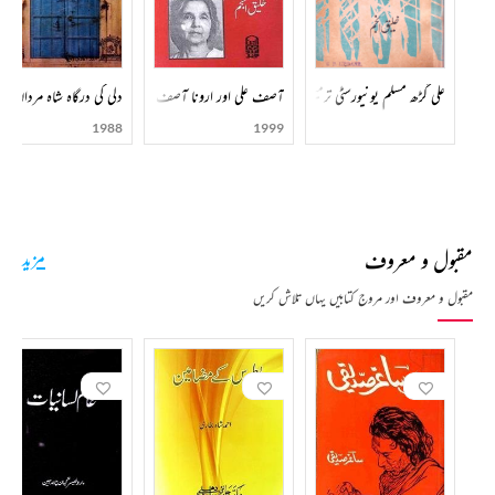
"ہماری زبان" میں بھی مسلسل علمی و ادبی خدمات انجام دیں۔
ڈاکٹر خلیق انجم اردو تحقیق، غالبیات، متنی تنقید اور دہلی شناسی کے میدان میں ایک مستند نام ہیں۔ ان کی
علمی خدمات نے اردو تحقیق کے معیار کو بلند کیا اور اردو ادب کو گراں قدر سرمایہ عطا کیا۔
وفات: 18 اکتوبر 2016ء کو انتقال ہوا۔
علی گڑھ مسلم یونیورسٹی ترمیمی بل
آصف علی اور ارونا آصف علی
دلی کی درگاہ شاہ مرداں
1988
1999
مقبول و معروف
مزید
مقبول و معروف اور مروج کتابیں یہاں تلاش کریں