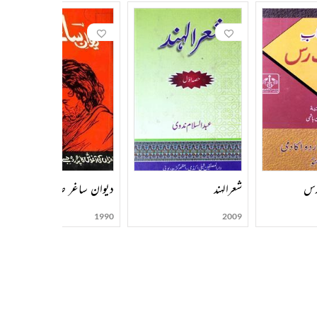
رس
شعرالہند
دیوان ساغر صدیقی
1990
2009