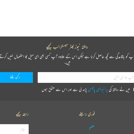
ریختہ نیوز لیٹر سبسکرائب کیجیے
پ کو باقاعدگی سے کچھ حاصل کرنا ہے لیکن اس کے علاوہ آپ کسی بھی ای میل کا استعمال نہیں کرتے
ہیں۔
میں نے ریختہ کی
پرائیویسی پالیسی
پڑھ لی ہے اور اس سے متفق ہوں
فوری رابطے
رابطہ کیجیے
عطیہ