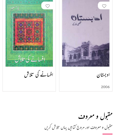
ادبستان
افسانے کی تلاش
2006
مقبول و معروف
مقبول و معروف اور مروج کتابیں یہاں تلاش کریں