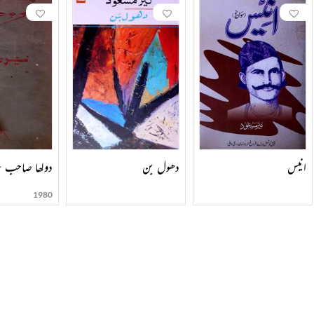
انیس
دھول بن
دولھا صاحب 
1980