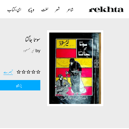
شاعر
شعر
لغت
ویڈیو
ای-کتاب
ن
سوتا جاگتا
by
نیر مسعود
تبصرے
پڑھیے