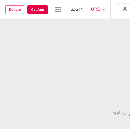
URD
LOG IN
Donate
Get App
ا برج، کولکاتہ