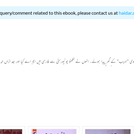
 query/comment related to this ebook, please contact us at
haidar.
ب سید مسعود حسن رضوی ’’ادیب‘‘ کے گھر پیدا ہوئے۔ انہوں نے لکھنؤ یونیورسٹی سے فارسی میں ایم اے کیا اور بعد ا
ھتے ہیں۔ ان کے افسانوں میں لکھنؤ کی تہذیب، زوال آمادہ معاشرت، خوابناک کیفیت اور انسانی تنہائی نہای
نجفہ‘‘ خاص طور پر معروف ہیں۔ ’’طاؤس چمن کی مینا‘‘ کو اردو کے اہم ترین افسانوی مجموعوں میں شمار کیا جا
انی کا فن‘‘، ’’انیس‘‘، ’’تعبیرِ غالب‘‘ اور ’’ادبستان‘‘ "افسانے کی تلاش' شامل ہیں۔ انہوں نے فرانز کا
ام رکھتی ہے۔