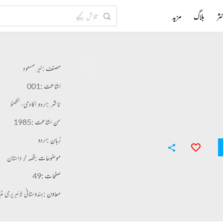
ثر
بلاگ
مزید
مصنف :
نیر مسعود
اشاعت :
001
ناشر :
اردو اکادمی، لکھنؤ
سن اشاعت :
1985
زبان :
اردو
موضوعات :
قصہ / داستان
صفحات :
49
معاون :
ہندوستانی لائبریری مٹی