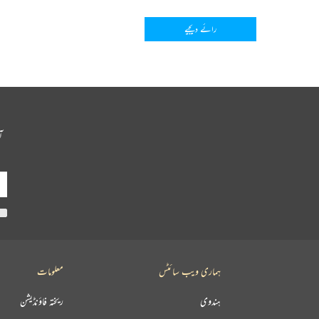
رائے دیجیے
آ
ہماری ویب سائٹس
معلومات
ہندوی
ریختہ فاؤنڈیشن