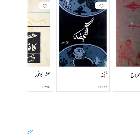
عروج
گنجفہ
عطر کافور
1990
2009
مزید