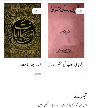
انگریزی ادب کی مختصر تاریخ
اندر سبھا امانت
1950
تبصرے
اس ای بک کا جائزہ لینے والے پہلے شخص بنیں۔