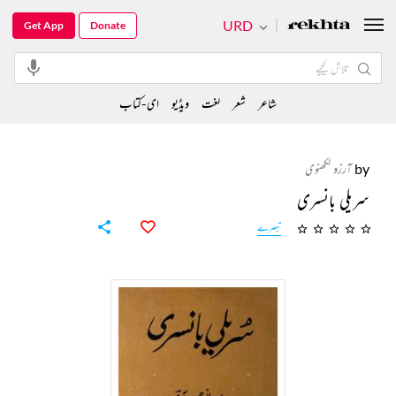
URD
Get App
Donate
شاعر
شعر
لغت
ویڈیو
ای-کتاب
by
آرزو لکھنوی
سریلی بانسری
تبصرے