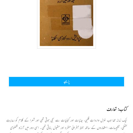
پڑھیے
کتاب: تعارف
ایک زمانہ تھا جب غزل وارداتِ قلبی، جذبات اور کیفیات سے سجی ہوتی تھی اور شعرا کے کلام کو رعایتِ
لفظی، تشبیہات، استعاروں کے ساتھ نکتہ آفرینی منفرد اور مقبول بناتی تھی۔ اسی دور میں آرزو لکھنوی