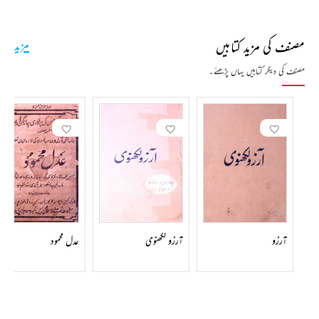
بعد عربی اور فارسی کی تعلیم مروجہ نصاب کے مطابق لکھنؤ کے مشہور علماء سے حاصل کی۔ ادبیات کے
مطالعہ سے ذوق سخنوری بچپن ہی میں پیدا ہوگیا تھا۔ آگے چل کر انہوں نے جلالؔ لکھنوی کے سامنے
مصنف کی مزید کتابیں
مزید
زانوئے ادب تہہ کر کے ان کے حلقہ تلامذہ میں شرکت اختیار کی اور اپنے کلام پر اصلاح لینے لگے۔
جلالؔ لکھنوی زبان کی صحت اور صفائی کا بہت خیال رکھتے تھے۔ اصلاح زبان کا یہ شوق ان کو اپنے استاد
مصنف کی دیگر کتابیں یہاں پڑھئے۔
رشکؔ اور ان کے استاد حضرت ناسخؔ سے ملا تھا۔ اسی شوق کے چراغ کو انہوں نے اپنے نہایت لائق
شاگرد آرزو کے ہاتھوں میں دے دیا۔ اس طرح آرزوؔ کی دنیائے خیال اس کی روشنی سے منور ہوگئی۔
تذکروں میں درج ہے کہ ایک بار آرزوؔ کو کسی صاحب نے میر تقی میرؔ کا یہ شعر لکھ بھیجا:
تھمتے تھمتے تھمیں گے آنسو
رونا ہے کچھ ہنسی نہیں ہے
اور یہ فرمائش کی کہ اس طرح آسان زبان میں اشعار کہا کریں۔ آرزوؔ کے ذہن پر اس فرمائش نے مہمیز کا
کام کیا اور یہ تجویز بہت پسند آئی اور پھر اس راہ پر انہوں نے اپنا قدم رکھا تو لکھنؤ میں دھوم مچا دی۔
آرزو
آرزو لکھنوی
عدل محمود
یوں بھی ان کی شاعری میں جذبات، احساسات اور تغزل پہلے ہی سے موجود تھا، اب یہ نکھر کر سامنے
آگیا۔ مثال کے طور پر جدائی اور محبوب سے رخصت کے مناظر یوں تو کئی شعراء کے اشعار میں موجود ہیں
اور لیکن آرزوؔ نے جو منظر کشی کی ہے وہ دو چاہنے والوں کی مجبوریوں اور شدت جذبات کا بھر پور احساس
دلاتی ہیں اور پورا سماں نظروں میں گھوم جاتا ہے۔ شعر یہ ہے