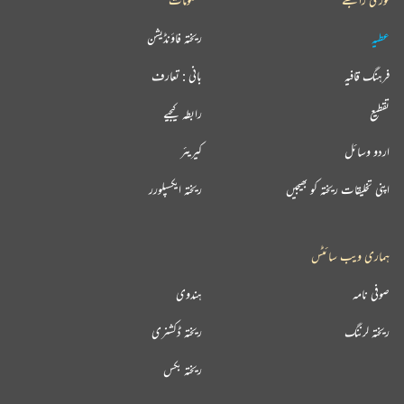
عطیہ
ریختہ فاؤنڈیشن
فرہنگ قافیہ
بانی : تعارف
تقطیع
رابطہ کیجیے
اردو وسائل
کیریئر
اپنی تخلیقات ریختہ کو بھیجیں
ریختہ ایکسپلورر
ہماری ویب سائٹس
صوفی نامہ
ہندوی
ریختہ لرننگ
ریختہ ڈکشنری
ریختہ بکس