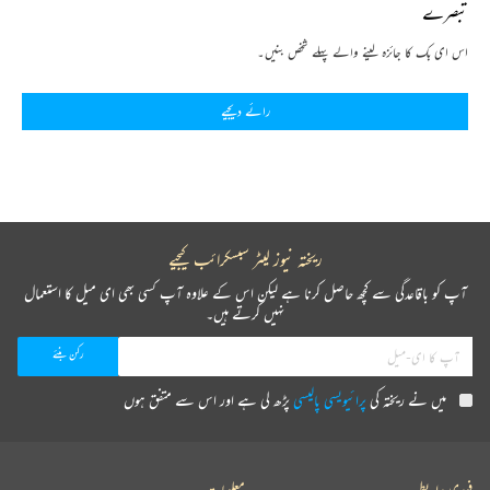
تبصرے
اس ای بک کا جائزہ لینے والے پہلے شخص بنیں۔
رائے دیجیے
ریختہ نیوز لیٹر سبسکرائب کیجیے
آپ کو باقاعدگی سے کچھ حاصل کرنا ہے لیکن اس کے علاوہ آپ کسی بھی ای میل کا استعمال
نہیں کرتے ہیں۔
میں نے ریختہ کی
پرائیویسی پالیسی
پڑھ لی ہے اور اس سے متفق ہوں
فوری رابطے
معلومات