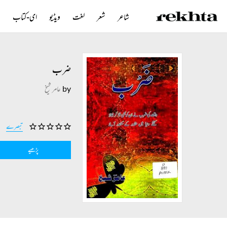
شاعر
شعر
لغت
ویڈیو
ای-کتاب
ن
ضرب
by
عامر شیخ
تبصرے
پڑھیے