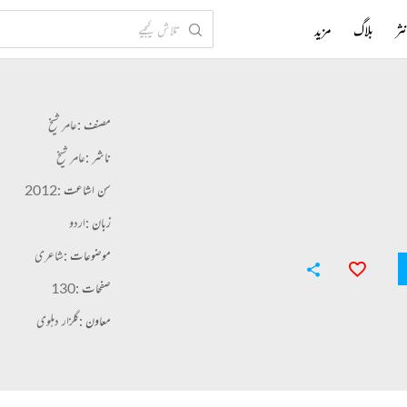
ثر
بلاگ
مزید
مصنف :
عامر شیخ
ناشر :
عامر شیخ
سن اشاعت :
2012
زبان :
اردو
موضوعات :
شاعری
صفحات :
130
معاون :
گلزار دہلوی