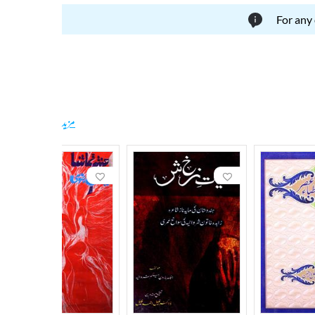
For any
مزید