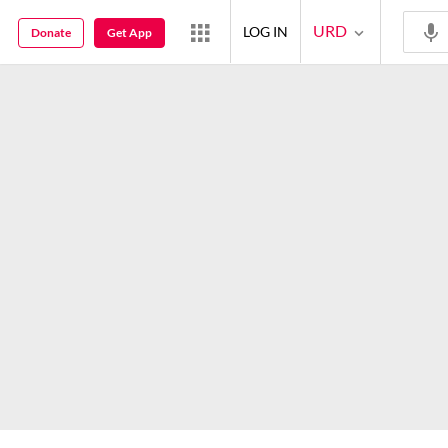
URD
LOG IN
Donate
Get App