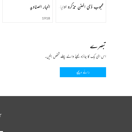
محبوب ذی المنن تذکرہ اولیائے دکن
اخبار الصنادید
1918
تبصرے
اس ای بک کا جائزہ لینے والے پہلے شخص بنیں۔
رائے دیجیے
آ