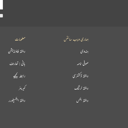
ہماری ویب سائٹس
معلومات
ہندوی
ریختہ فاؤنڈیشن
صوفی نامہ
بانی : تعارف
ریختہ ڈکشنری
رابطہ کیجیے
ریختہ لرننگ
کیریئر
ریختہ بکس
ریختہ ایکسپلورر