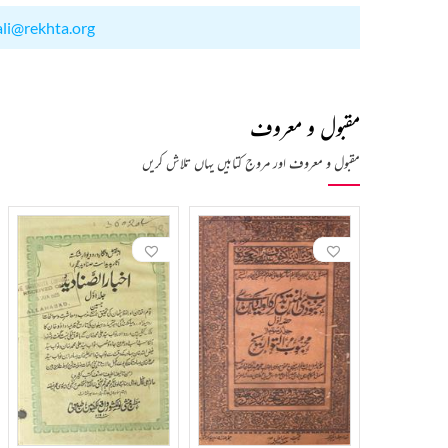
ali@rekhta.org
مقبول و معروف
مقبول و معروف اور مروج کتابیں یہاں تلاش کریں