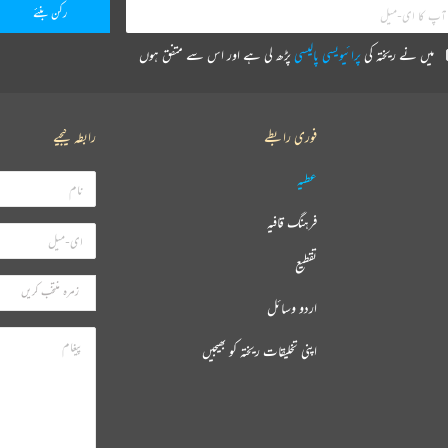
میں نے ریختہ کی
پرائیویسی پالیسی
پڑھ لی ہے اور اس سے متفق ہوں
فوری رابطے
رابطہ کیجیے
عطیہ
فرہنگ قافیہ
تقطیع
اردو وسائل
اپنی تخلیقات ریختہ کو بھیجیں