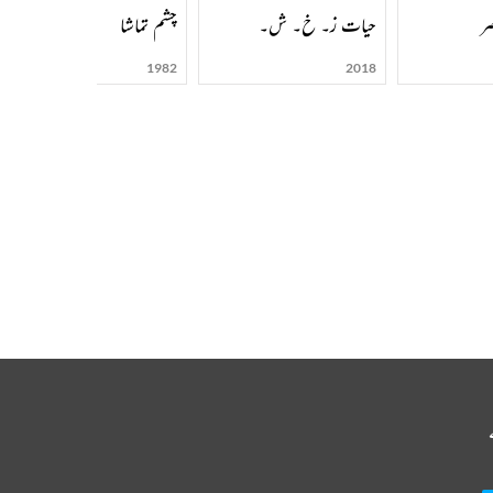
ر
ں کا حصہ
حیات ز۔ خ۔ ش۔
چشم تماشا
1982
2018