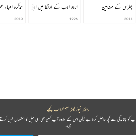
پطرس کے مضامین
تذکرہ اطباء عص
اردو ادب کے ارتقا میں ادبی تحریکوں اور رجحانو
2010
1996
2011
ریختہ نیوز لیٹر سبسکرائب کیجیے
پ کو باقاعدگی سے کچھ حاصل کرنا ہے لیکن اس کے علاوہ آپ کسی بھی ای میل کا استعمال نہیں کرتے
ہیں۔