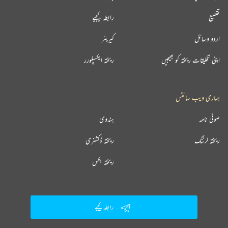
تقطیع
رابطہ کیجیے
اردو وسائل
کیریئر
اپنی تخلیقات ریختہ کو بھیجیں
ریختہ ایکسپلورر
ہماری ویب سائٹس
صوفی نامہ
ہندوی
ریختہ لرننگ
ریختہ ڈکشنری
ریختہ بکس
رابطہ کیجیے