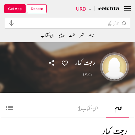
URD
Get App
Donate
شاعر
شعر
لغت
ویڈیو
ای-کتاب
رجت کمار
بریلی
,
انڈیا
تمام
ای-کتاب
1
رجت کمار