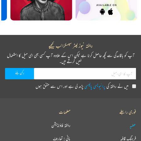
ریختہ نیوز لیٹر سبسکرائب کیجیے
آپ کو باقاعدگی سے کچھ حاصل کرنا ہے لیکن اس کے علاوہ آپ کسی بھی ای میل کا استعمال
نہیں کرتے ہیں۔
میں نے ریختہ کی
پرائیویسی پالیسی
پڑھ لی ہے اور اس سے متفق ہوں
فوری رابطے
معلومات
عطیہ
ریختہ فاؤنڈیشن
فرہنگ قافیہ
بانی : تعارف