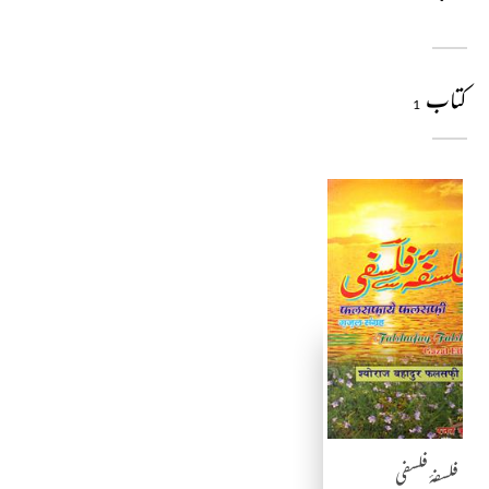
کتاب
1
فلسفۂ فلسفی