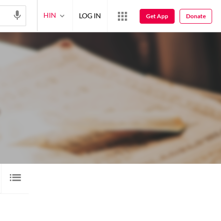
HIN
LOG IN
Get App
Donate