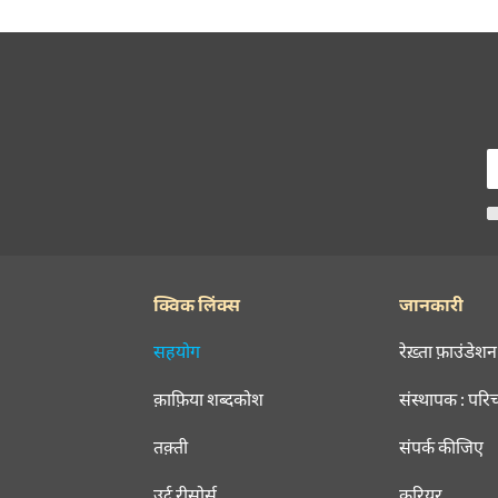
क्विक लिंक्स
जानकारी
सहयोग
रेख़्ता फ़ाउंडेशन
क़ाफ़िया शब्दकोश
संस्थापक : परि
तक़्ती
संपर्क कीजिए
उर्दू रीसोर्स
करियर