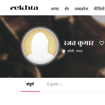
शायर
शेर
शब्दकोश
वीडियो
रजत कुमार
बरेली
,
भारत
संपूर्ण
ई-पुस्तक
1