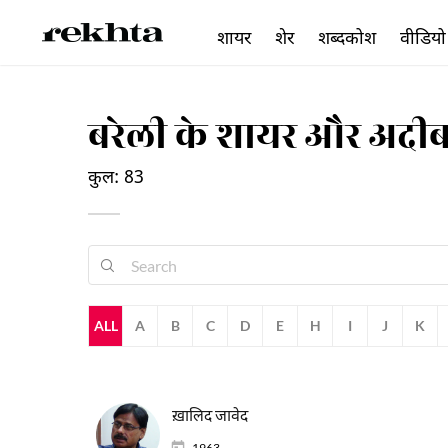
शायर
शेर
शब्दकोश
वीडियो
बरेली के शायर और अदी
कुल: 83
ALL
A
B
C
D
E
H
I
J
K
ख़ालिद जावेद
1963