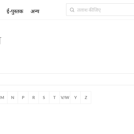
ई-पुस्तक
अन्य
ब
M
N
P
R
S
T
V/W
Y
Z