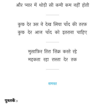
और 
प्यार 
में 
थोड़ी 
सी 
कमी 
कम 
नहीं 
होती 
कुछ 
देर 
उस 
ने 
देख 
लिया 
चाँद 
की 
तरफ़ 
कुछ 
देर 
आज 
चाँद 
को 
इतराना 
चाहिए 
मुसाफ़िर 
तिरा 
ज़िक्र 
करते 
रहे 
महकता 
रहा 
रास्ता 
देर 
तक 
समस्त
पुस्तकें
3