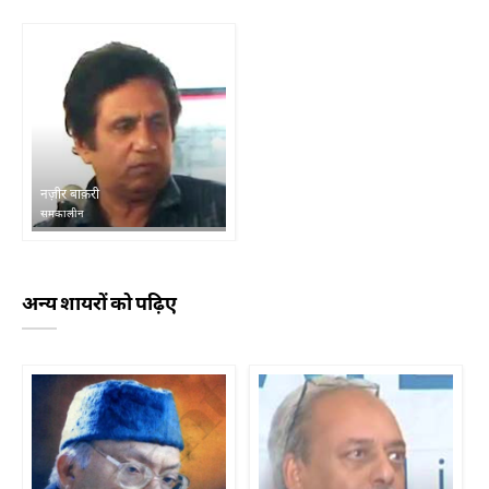
नज़ीर बाक़री
समकालीन
अन्य शायरों को पढ़िए