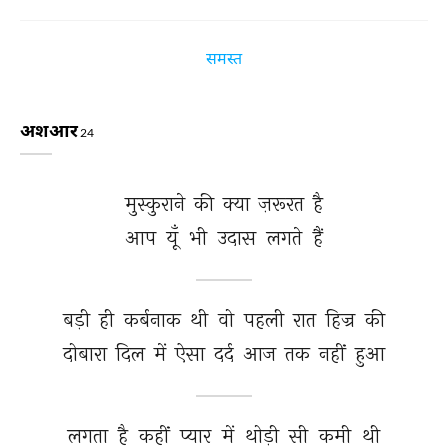
समस्त
अशआर
24
मुस्कुराने 
की 
क्या 
ज़रूरत 
है 
आप 
यूँ 
भी 
उदास 
लगते 
हैं 
बड़ी 
ही 
कर्बनाक 
थी 
वो 
पहली 
रात 
हिज्र 
की 
दोबारा 
दिल 
में 
ऐसा 
दर्द 
आज 
तक 
नहीं 
हुआ 
लगता 
है 
कहीं 
प्यार 
में 
थोड़ी 
सी 
कमी 
थी 