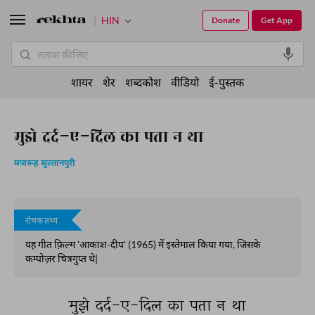
HIN
Donate
Get App
शायर
शेर
शब्दकोश
वीडियो
ई-पुस्तक
मुझे दर्द-ए-दिल का पता न था
मजरूह सुल्तानपुरी
रोचक तथ्य
यह गीत फ़िल्म 'आकाश-दीप' (1965) में इस्तेमाल किया गया, जिसके
कम्पोज़र चित्रगुप्त थे|
मुझे 
दर्द-ए-दिल 
का 
पता 
न 
था 