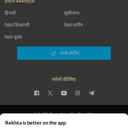
हमारी वेबसाइट्स
हिन्दवी
सूफ़ीनामा
रेख़्ता डिक्शनरी
रेख़्ता लर्निंग
रेख़्ता बुक्स
संपर्क कीजिए
फॉलो कीजिए
प्राइवेसी पॉलिसी
इस्तेमाल की शर्तें
कॉपीराइट
Rekhta is better on the app
© 2026 Rekhta™ Foundation. All rights reserved.