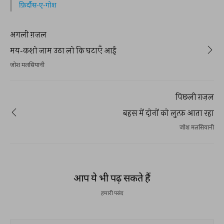
फ़िर्दौस-ए-गोश
अगली ग़ज़ल
मय-कशो जाम उठा लो कि घटाएँ आईं
जोश मलसियानी
पिछली ग़ज़ल
बहस में दोनों को लुत्फ़ आता रहा
जोश मलसियानी
आप ये भी पढ़ सकते हैं
हमारी पसंद