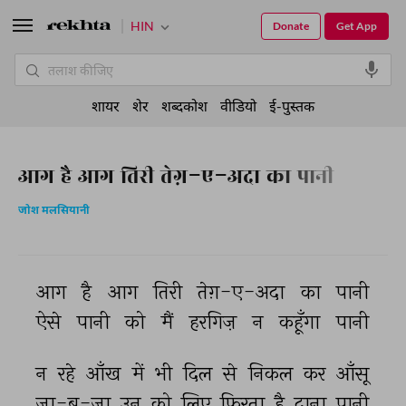
HIN
Donate
Get App
शायर
शेर
शब्दकोश
वीडियो
ई-पुस्तक
आग है आग तिरी तेग़-ए-अदा का पानी
जोश मलसियानी
आग 
है 
आग 
तिरी 
तेग़-ए-अदा 
का 
पानी 
ऐसे 
पानी 
को 
मैं 
हरगिज़ 
न 
कहूँगा 
पानी 
न 
रहे 
आँख 
में 
भी 
दिल 
से 
निकल 
कर 
आँसू 
जा-ब-जा 
उन 
को 
लिए 
फिरता 
है 
दाना 
पानी 