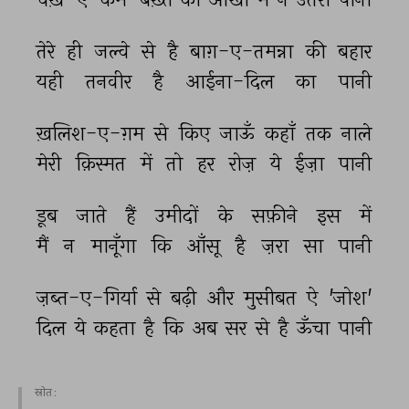
तेरे 
ही 
जल्वे 
से 
है 
बाग़-ए-तमन्ना 
की 
बहार 
यही 
तनवीर 
है 
आईना-दिल 
का 
पानी 
ख़लिश-ए-ग़म 
से 
किए 
जाऊँ 
कहाँ 
तक 
नाले 
मेरी 
क़िस्मत 
में 
तो 
हर 
रोज़ 
ये 
ईज़ा 
पानी 
डूब 
जाते 
हैं 
उमीदों 
के 
सफ़ीने 
इस 
में 
मैं 
न 
मानूँगा 
कि 
आँसू 
है 
ज़रा 
सा 
पानी 
ज़ब्त-ए-गिर्या 
से 
बढ़ी 
और 
मुसीबत 
ऐ 
'जोश' 
दिल 
ये 
कहता 
है 
कि 
अब 
सर 
से 
है 
ऊँचा 
पानी 
स्रोत :