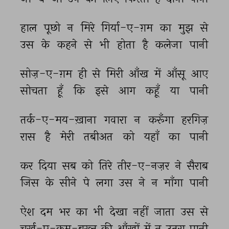
हाल 
पूछो 
न 
मिरे 
गिर्या-ए-ग़म 
का 
मुझ 
से 
उस 
के 
कहने 
से 
भी 
होता 
है 
कलेजा 
पानी 
सोज़-ए-ग़म 
ही 
से 
मिरी 
आँख 
में 
आँसू 
आए 
सोचता 
हूँ 
कि 
इसे 
आग 
कहूँ 
या 
पानी 
तर्क-ए-मय-ख़ाना 
गवारा 
न 
करूँगा 
हरगिज़ 
रास 
है 
मेरी 
तबीअत 
को 
यहाँ 
का 
पानी 
कर 
दिया 
सब 
को 
तिरे 
तीर-ए-नज़र 
ने 
सैराब 
जिस 
के 
सीने 
पे 
लगा 
उस 
ने 
न 
माँगा 
पानी 
ऐश 
दम 
भर 
का 
भी 
देखा 
नहीं 
जाता 
उस 
से 
चर्ख़-ए-कम-बख़्त 
की 
आँखों 
में 
न 
उतरा 
पानी 