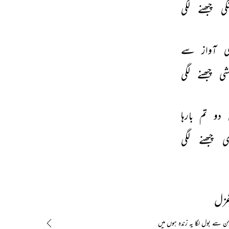
گی 
چبھنے 
لگی 
 
آواز 
سے 
شی 
چبھنے 
لگی 
دو 
تم 
بارہا 
ی 
چبھنے 
لگی 
غزل
 سے بول لگا یہ زندہ ہوں میں