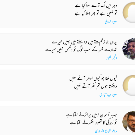
دہر میں اک ترے سوا کیا ہے
تو نہیں ہے تو پھر بھلا کیا ہے
عزیز تمنائی
یہاں جو زخم ملتے ہیں وہ سلتے ہیں یہیں میرے
تمہارے شہر کے سب لوگ تو دشمن نہیں میرے
انجم خلیق
کیوں خفا ہو کیوں ادھر آتے نہیں
دیکھتا ہوں تم نظر آتے نہیں
عزیز حیدرآبادی
جب آسمان زمیں پر اترنے لگتا ہے
تو زندگی کا تصور بکھرنے لگتا ہے
سالم شجاع انصاری