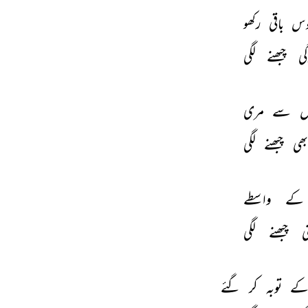
س 
باقی 
رکھو 
ی 
چبھنے 
لگی 
ں 
سے 
مری 
ھی 
چبھنے 
لگی 
کے 
واسطے 
 
چبھنے 
لگی 
ے 
توبہ 
کر 
گئے 