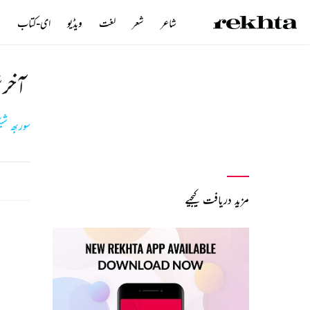
شاعر
شعر
لغت
ویڈیو
ای-کتاب
ن
آخرش
سوربھ شیک
مزید دریافت کیجیے