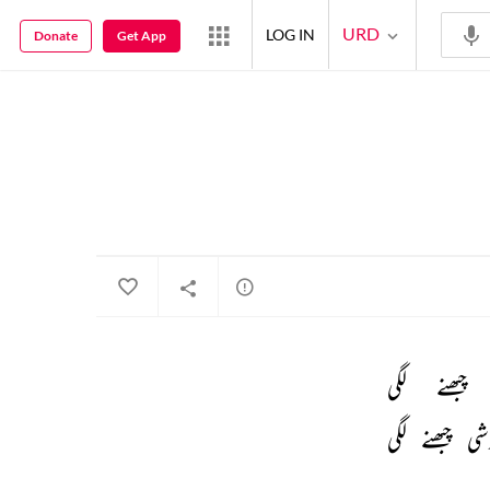
URD
LOG IN
Donate
Get App
چبھنے 
لگی 
شی 
چبھنے 
لگی 