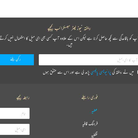
ریختہ نیوز لیٹر سبسکرائب کیجیے
پ کو باقاعدگی سے کچھ حاصل کرنا ہے لیکن اس کے علاوہ آپ کسی بھی ای میل کا استعمال نہیں کرتے
ہیں۔
میں نے ریختہ کی
پرائیویسی پالیسی
پڑھ لی ہے اور اس سے متفق ہوں
فوری رابطے
رابطہ کیجیے
عطیہ
فرہنگ قافیہ
تقطیع