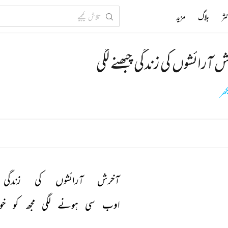
ثر
بلاگ
مزید
 آرائشوں کی زندگی چبھنے لگی
ھر
آخرش 
آرائشوں 
کی 
زندگی 
اوب 
سی 
ہونے 
لگی 
مجھ 
کو 
خو