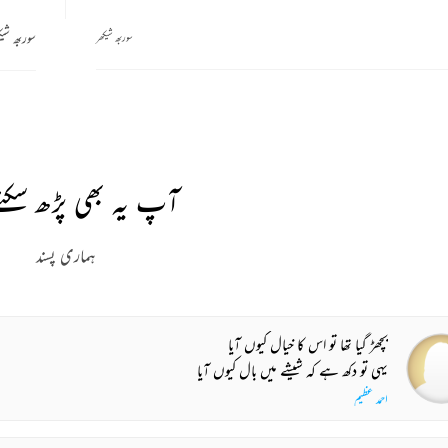
سوربھ شیک
سوربھ شیکھر
آپ یہ بھی پڑھ سکتے
ہماری پسند
بچھڑ گیا تھا تو اس کا خیال کیوں آیا
یہی تو دکھ ہے کہ شیشے میں بال کیوں آیا
احمد عظیم