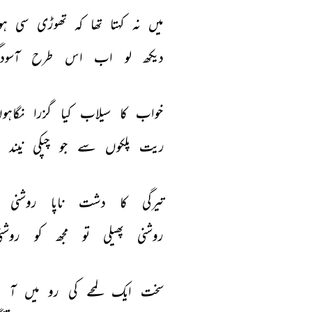
میں 
نہ 
کہتا 
تھا 
کہ 
تھوڑی 
سی 
ہو
دیکھ 
لو 
اب 
اس 
طرح 
آسودگ
خواب 
کا 
سیلاب 
کیا 
گزرا 
نگاہو
ریت 
پلکوں 
سے 
جو 
چپکی 
نیند 
ب
تیرگی 
کا 
دشت 
ناپا 
روشنی 
روشنی 
پھیلی 
تو 
مجھ 
کو 
روشنی
سخت 
ایک 
لمحے 
کی 
رو 
میں 
آ 
ک