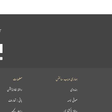
آ
ہماری ویب سائٹس
معلومات
ہندوی
ریختہ فاؤنڈیشن
صوفی نامہ
بانی : تعارف
ریختہ ڈکشنری
رابطہ کیجیے