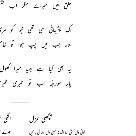
حلق 
میں 
میرے 
مگر 
اب 
تشن
اک 
پشیمانی 
سی 
تھی 
مجھ 
کو 
مری
اور 
جب 
میں 
چپ 
ہوا 
تو 
خام
یہ 
بھی 
کیا 
ہے 
بھید 
میرا 
کھول 
یار 
سوربھؔ 
اب 
تو 
تیری 
مخبر
پچھلی غزل
اگلی 
کوئی دل کش سا افسانہ کسی دل دار کی باتیں
پھوٹے من