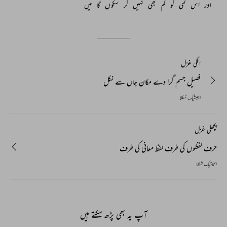
اور 
اس 
کمی 
کو 
کم 
بھی 
نہیں 
کر 
سکوں 
گا 
میں 
اگلی غزل
فصیل جسم گرا دے مکان جاں سے نکل
ابھیشیک شکلا
پچھلی غزل
حرف لفظوں کی طرف لفظ معانی کی طرف
ابھیشیک شکلا
آپ یہ بھی پڑھ سکتے ہیں