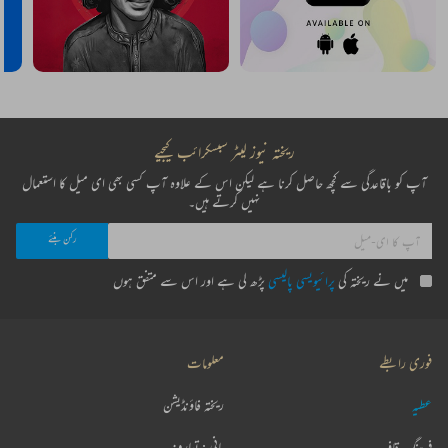
ریختہ نیوز لیٹر سبسکرائب کیجیے
آپ کو باقاعدگی سے کچھ حاصل کرنا ہے لیکن اس کے علاوہ آپ کسی بھی ای میل کا استعمال
نہیں کرتے ہیں۔
میں نے ریختہ کی
پرائیویسی پالیسی
پڑھ لی ہے اور اس سے متفق ہوں
فوری رابطے
معلومات
عطیہ
ریختہ فاؤنڈیشن
فرہنگ قافیہ
بانی : تعارف