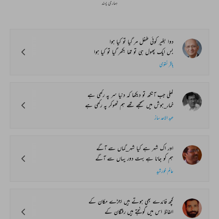
ہماری پسند
دوا بغیر کوئی طفل مر گیا تو کیا ہوا
بس ایک پھول ہی تو تھا بکھر گیا تو کیا ہوا
باقر نقوی
کھلی جب آنکھ تو دیکھا کہ دنیا سر پہ رکھی ہے
خمار_ہوش میں سمجھے تھے ہم ٹھوکر پہ رکھی ہے
عبد الاحد ساز
اور اک شہر ہے کیا شہر_گماں سے آگے
ہم کو جانا ہے بہت دور یہاں سے آگے
عالم خورشید
کچھ فائدے بھی ہوتے ہیں اجڑے مکان کے
الفاظ اس میں گونجتے ہیں رفتگان کے