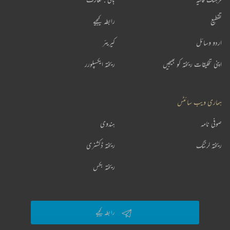
تقطیع
رابطہ کیجیے
اردو وسائل
کیریئر
اپنی تخلیقات ریختہ کو بھیجیں
ریختہ ایکسپلورر
ہماری ویب سائٹس
صوفی نامہ
ہندوی
ریختہ لرننگ
ریختہ ڈکشنری
ریختہ بکس
رابطہ کیجیے