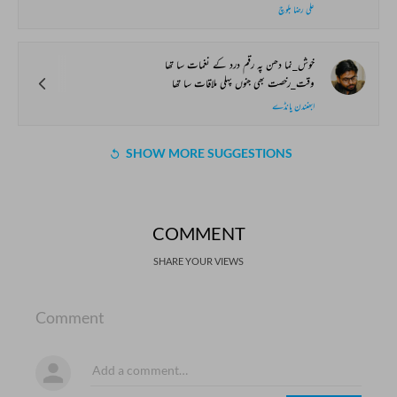
علی رضا بلوچ
خوش_نما دھن پہ رقم درد کے نغمات سا تھا
وقت_رخصت بھی جنوں پہلی ملاقات سا تھا
ابھنندن پانڈے
SHOW MORE SUGGESTIONS
COMMENT
SHARE YOUR VIEWS
Comment