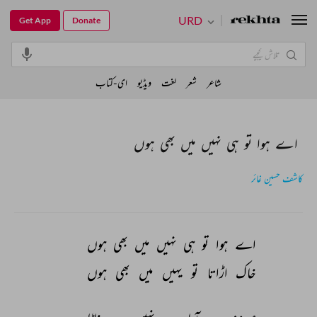
URD
Get App
Donate
شاعر
شعر
لغت
ویڈیو
ای-کتاب
اے ہوا تو ہی نہیں میں بھی ہوں
کاشف حسین غائر
اے 
ہوا 
تو 
ہی 
نہیں 
میں 
بھی 
ہوں 
خاک 
اڑاتا 
تو 
یہیں 
میں 
بھی 
ہوں 