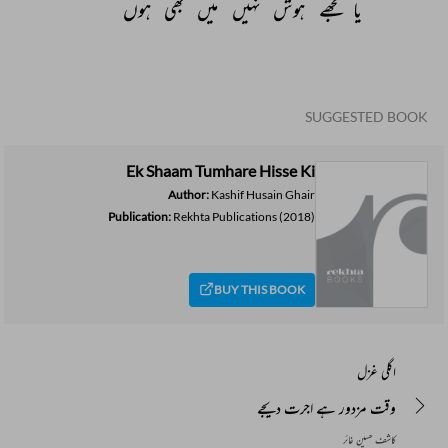
یا 
مجھے 
ہوش 
نہیں 
میں 
بھی 
ہوں 
SUGGESTED BOOK
Ek Shaam Tumhare Hisse Ki
Author:
Kashif Husain Ghair
Publication:
Rekhta Publications
(2018)
BUY THIS BOOK
اگلی غزل
وقت مزدور ہے اجرت دیجے
کاشف حسین غائر