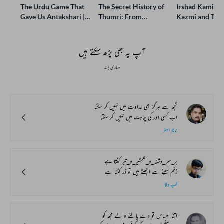
The Urdu Game That
The Secret History of
Irshad Kamil, B
Gave Us Antakshari |
Thumri: From
Kazmi and Top
Bait Bazi Explained
Lucknow’s Courts to
Poets Live at t
Global Stages
e-Rekhta Lond
Mushaira
آپ یہ بھی پڑھ سکتے ہیں
ہماری پسند
تجھ سے ہرگز بھی عداوت میں نہیں کر سکتا
اب کسی اور کی چاہت میں نہیں کر سکتا
ندیم اصغر
بر_سر_دشنہ_و_شمشیر_و_تبر کٹتا ہے