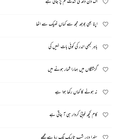
اک دن دکھ کی شدت کم پڑ جاتی ہے
اپنا بھی بوجھ مجھ سے کہاں ٹھیک سے اٹھا
باہر کبھی اندر کی کوئی بات نہیں کی
گزشتگاں میں ہمارا شمار ہونے میں
نہ ہونے کا گماں رکھا ہوا ہے
کام کچھ خوبیٔ کردار ہی آ جاتی ہے
سنہرا دن شب تاریک لگ رہا ہے مجھے