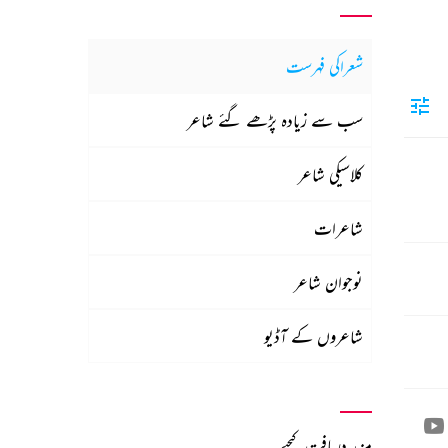
شعراکی فہرست
سب سے زیادہ پڑھے گئے شاعر
کلاسیکی شاعر
شاعرات
نوجوان شاعر
شاعروں کے آڈیو
مزید دریافت کیجیے