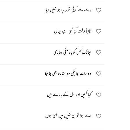
مدت سے کوئی شور بپا ہو نہیں رہا
غالباً وقت کی کمی ہے یہاں
اچانک کس کو یاد آئی ہماری
وہ رات جا چکی وہ ستارہ بھی جا چکا
کیا کہیں اور دل کے بارے میں
اے ہوا تو ہی نہیں میں بھی ہوں