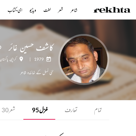
شاعر
شعر
لغت
ویڈیو
ای-کتاب
ن
کاشف حسین غائر
1979
|
کراچی
,
پاکستان
نئی نسل کے نمائندہ شاعر
تمام
تعارف
غزل
شعر
30
95