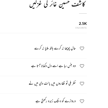
کاشف حسین غائر کی غزلیں
2.5K
FAVORITE
حال پوچھا نہ کرے ہاتھ ملایا نہ کرے
وہ ہنس رہا ہے اسے دل دکھانا آتا ہے
نظر ملی تو نظاروں میں بانٹ دی میں نے
دروازے کو دستک زندہ رکھتی ہے