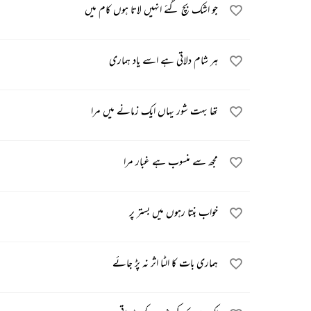
جو اشک بچ گئے انہیں لاتا ہوں کام میں
ہر شام دلاتی ہے اسے یاد ہماری
تھا بہت شور یہاں ایک زمانے میں مرا
مجھ سے منسوب ہے غبار مرا
خواب بنتا رہوں میں بستر پر
ہماری بات کا الٹا اثر نہ پڑ جائے