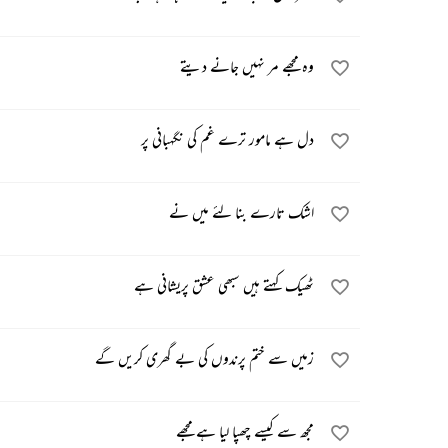
وہ مجھے مر نہیں جانے دیتے
دل ہے مامور ترے غم کی نگہبانی پر
اشک تارے بنا لئے میں نے
ٹھیک کہتے ہیں سبھی عشق پریشانی ہے
زمیں سے ختم پرندوں کی بے گھری کریں گے
مجھ سے کیسے چھپا لیا ہے مجھے