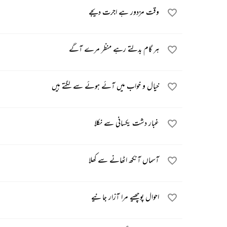
وقت مزدور ہے اجرت دیجے
ہر گام بدلتے رہے منظر مرے آگے
خیال و خواب میں آئے ہوئے سے لگتے ہیں
غبار دشت یکسانی سے نکلا
آسماں آنکھ اٹھانے سے کھلا
احوال پوچھیے مرا آزار جانیے