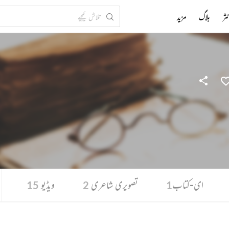
ثر
بلاگ
مزید
ای-کتاب
تصویری شاعری
ویڈیو
15
2
1