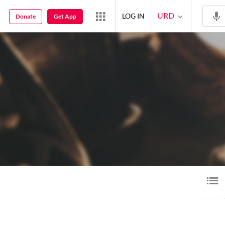
URD
LOG IN
Donate
Get App