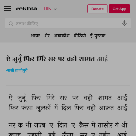
HIN
Donate
Get App
शायर
शेर
शब्दकोश
वीडियो
ई-पुस्तक
ऐ जुनूँ फिर मिरे सर पर वही शामत आई
आसी ग़ाज़ीपुरी
ऐ 
जुनूँ 
फिर 
मिरे 
सर 
पर 
वही 
शामत 
आई 
फिर 
फँसा 
ज़ुल्फ़ों 
में 
दिल 
फिर 
वही 
आफ़त 
आई 
मर 
के 
भी 
जज़्ब-ए-दिल-ए-क़ैस 
में 
तासीर 
ये 
थी 
ख़ाक 
उड़ाती 
हुई 
लैला 
सर-ए-तुर्बत 
आई 