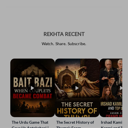
REKHTA RECENT
Watch. Share. Subscribe.
The Urdu Game That
The Secret History of
Irshad Kamil, B
Gave Us Antakshari |
Thumri: From
Kazmi and Top