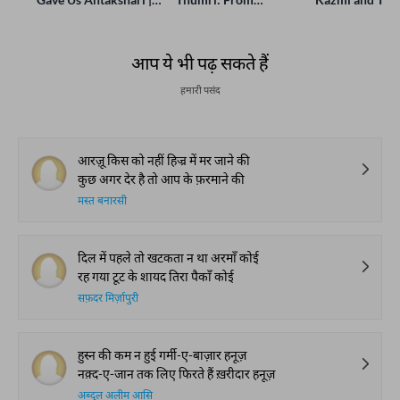
Bait Bazi Explained
Lucknow’s Courts to
Poets Live at t
Global Stages
e-Rekhta Lond
Mushaira
आप ये भी पढ़ सकते हैं
हमारी पसंद
आरज़ू किस को नहीं हिज्र में मर जाने की
कुछ अगर देर है तो आप के फ़रमाने की
मस्त बनारसी
दिल में पहले तो खटकता न था अरमाँ कोई
रह गया टूट के शायद तिरा पैकाँ कोई
सफ़दर मिर्ज़ापुरी
हुस्न की कम न हुई गर्मी-ए-बाज़ार हनूज़
नक़्द-ए-जान तक लिए फिरते हैं ख़रीदार हनूज़
अब्दुल अलीम आसि