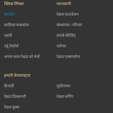
क्विक लिंक्स
जानकारी
सहयोग
रेख़्ता फ़ाउंडेशन
क़ाफ़िया शब्दकोश
संस्थापक : परिचय
तक़्ती
संपर्क कीजिए
उर्दू रीसोर्स
करियर
अपना काम रेख़्ता को भेजें
रेख़्ता एक्सप्लोरर
हमारी वेबसाइट्स
हिन्दवी
सूफ़ीनामा
रेख़्ता डिक्शनरी
रेख़्ता लर्निंग
रेख़्ता बुक्स