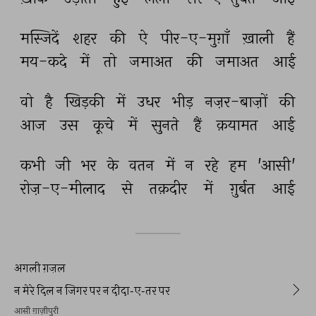
मस्जिदें 
शहर 
की 
ऐ 
पीर-ए-मुग़ाँ 
ख़ाली 
हैं 
मय-कदे 
में 
तो 
जमाअत 
की 
जमाअत 
आई 
वो 
है 
खिड़की 
में 
उधर 
भीड़ 
नज़र-बाज़ों 
की 
आज 
उस 
कूचे 
में 
सुनते 
हैं 
क़यामत 
आई 
कभी 
जी 
भर 
के 
वतन 
में 
न 
रहे 
हम 
'आसी' 
रोज़-ए-मीलाद 
से 
तक़दीर 
में 
ग़ुर्बत 
आई 
अगली ग़ज़ल
न मेरे दिल न जिगर पर न दीदा-ए-तर पर
आसी ग़ाज़ीपुरी