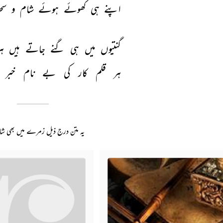
اپنے 
ہی 
کھوئے 
ہوئے 
شام 
و 
سحر
گنتیوں 
میں 
ہی 
گنے 
جاتے 
ہیں 
ہر
ہر 
قلم 
کار 
کی 
بے 
نام 
خبر 
یہ متن درج ذیل زمرے میں بھی ش