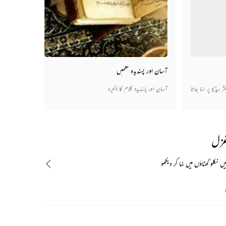
آسان اور پسندیدہ نظمیں
ریڈیو پر سنا جاتا
آسان اور پسندیدہ کلام کا ذخیرہ
غزل
نکلو گھٹاؤں میں نہا کر دیکھو