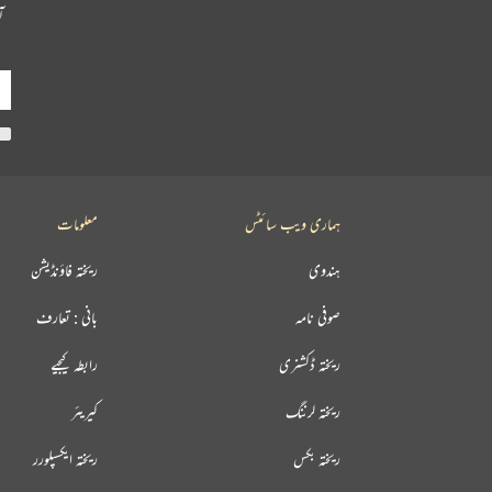
آ
ہماری ویب سائٹس
معلومات
ہندوی
ریختہ فاؤنڈیشن
صوفی نامہ
بانی : تعارف
ریختہ ڈکشنری
رابطہ کیجیے
ریختہ لرننگ
کیریئر
ریختہ بکس
ریختہ ایکسپلورر