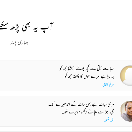
آپ یہ بھی پڑھ سکتے
ہماری پسند
صبا سے آتی ہے کچھ بوئے_آشنا مجھ کو
بلا رہا ہے مرے خوں کا ذائقہ مجھ کو
عرفی آفاقی
مری حیات ہے بس رات کے اندھیرے تک
مجھے ہوا سے بچائے رکھو سویرے تک
انور شعور