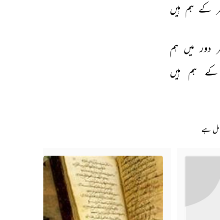
 
کے 
ہم 
ہیں 
 
دور 
میں 
ہم 
کے 
ہم 
ہیں 
امل ہے