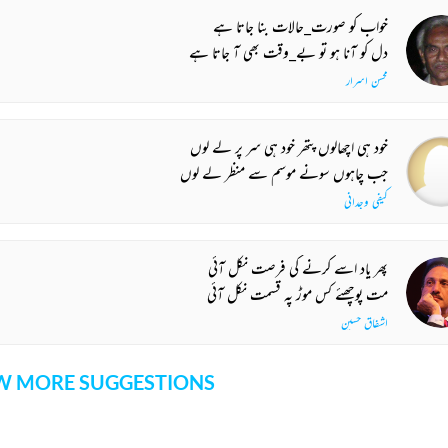
خواب کو صورت_حالات بنا جاتا ہے
دل کو آنا ہو تو بے_وقت بھی آ جاتا ہے
محسن اسرار
خود ہی اچھالوں پتھر خود ہی سر پر لے لوں
جب چاہوں سونے موسم سے منظر لے لوں
کیفی وجدانی
پھر یاد اسے کرنے کی فرصت نکل آئی
مت پوچھئے کس موڑ پہ قسمت نکل آئی
اشفاق حسین
 MORE SUGGESTIONS