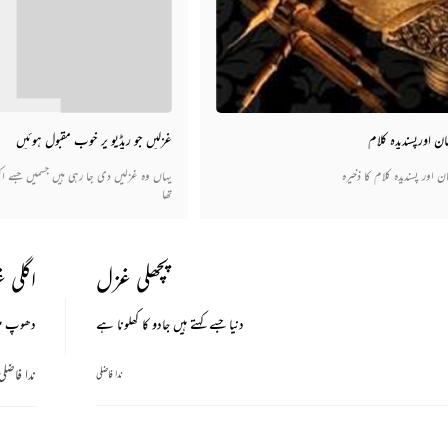
ن اورپسندیدہ کلام
غزلیں جو ریڈیو پر خوب مقبول ہوئیں
ن اور پسندیدہ کلام کا ذخیرہ
یہاں وہ غزلیں دی جا رہی ہیں جسمیں جسے اکثر 
تھا
پچھلی غزل
اگلی 
دنیا جسے کہتے ہیں جادو کا کھلونا ہے
دھوپ میں 
ندا فاضلی
ندا فاضلی