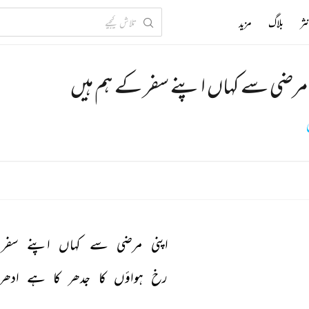
ثر
بلاگ
مزید
 مرضی سے کہاں اپنے سفر کے ہم ہیں
اپنی 
مرضی 
سے 
کہاں 
اپنے 
سفر 
رخ 
ہواؤں 
کا 
جدھر 
کا 
ہے 
ادھر 