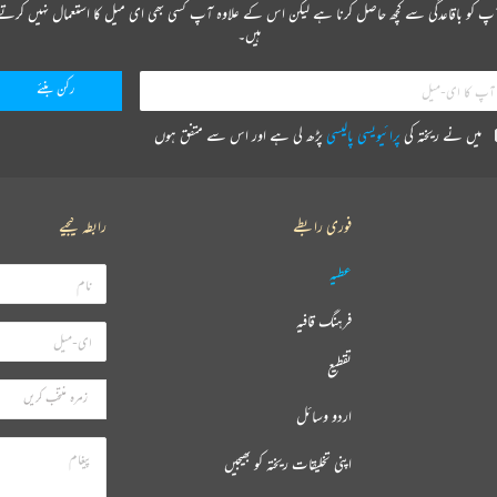
پ کو باقاعدگی سے کچھ حاصل کرنا ہے لیکن اس کے علاوہ آپ کسی بھی ای میل کا استعمال نہیں کرتے
ہیں۔
میں نے ریختہ کی
پرائیویسی پالیسی
پڑھ لی ہے اور اس سے متفق ہوں
فوری رابطے
رابطہ کیجیے
عطیہ
فرہنگ قافیہ
تقطیع
اردو وسائل
اپنی تخلیقات ریختہ کو بھیجیں