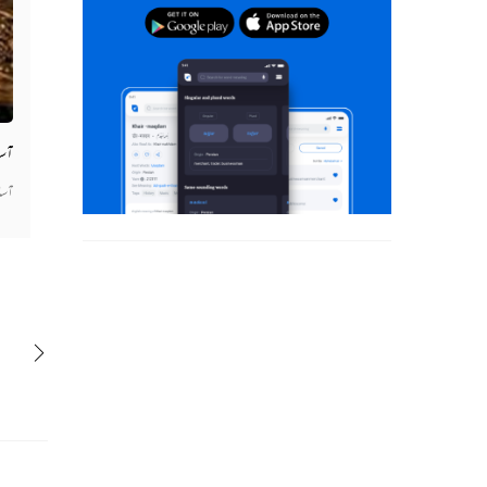
آسا
آسا