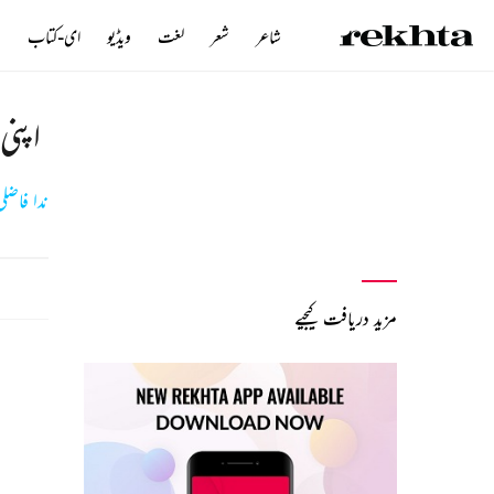
شاعر
شعر
لغت
ویڈیو
ای-کتاب
ن
اپنی
ندا فاضلی
مزید دریافت کیجیے