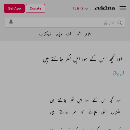
URD
Get App
Donate
شاعر
شعر
لغت
ویڈیو
ای-کتاب
اور کچھ اس کے سوا اہل نظر جانتے ہیں
فرید پربتی
اور 
کچھ 
اس 
کے 
سوا 
اہل 
نظر 
جانتے 
ہیں 
پگڑیاں 
اپنی 
بچانے 
کا 
ہنر 
جانتے 
ہیں 