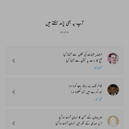
آپ یہ بھی پڑھ سکتے ہیں
ہماری پسند
حرف_اثبات کی تقلید سے آغاز کیا
صبح کا رات پہ تنقید سے آغاز کیا
شمشاد شاد
شام تک بند رہتا ہے کمرہ مرا
اور کمرے میں تنہا کھلونا مرا
غنی غیور
دو_جہاں کے حسن کا ارمان آدھا رہ گیا
اس صدی کے شور میں انسان آدھا رہ گیا