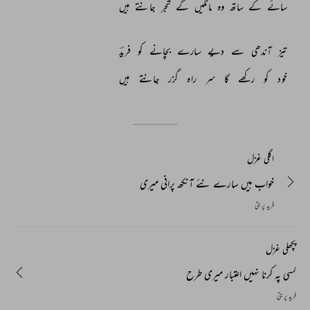
سائے 
کے 
ساتھ 
وہ 
مانگیں 
گے 
شجر 
جانتے 
ہیں 
تیز 
آندھی 
سے 
دیے 
سارے 
بچانے 
کو 
فریدؔ 
خود 
کو 
رکھے 
گا 
سر 
راہ 
گزر 
جانتے 
ہیں 
اگلی غزل
خواب ہیں سارے نئے آنکھ پرانی میری
فرید پربتی
پچھلی غزل
کسی پہ کرنا نہیں اعتبار میری طرح
فرید پربتی