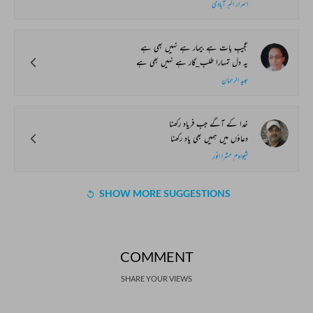
اسرار اکبر آبادی
عجیب بات ہے بیمار ہے نہیں بھی ہے
یہ دل تمہارا طلب_گار ہے نہیں بھی ہے
عبید الرحمان
خدا کے آگے جب فریاد رکھنا
دعاؤں میں ہمیں بھی یاد رکھنا
شیواوم مشرا انور
SHOW MORE SUGGESTIONS
COMMENT
SHARE YOUR VIEWS