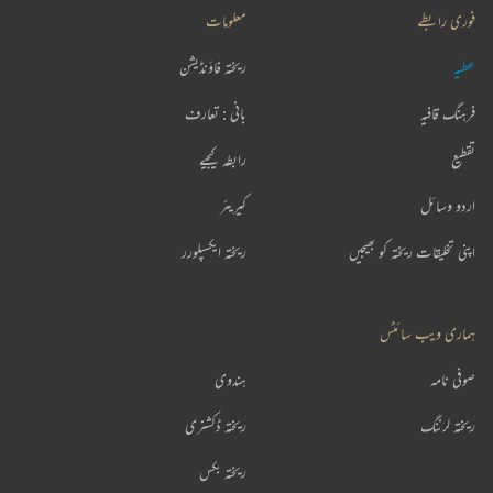
فوری رابطے
معلومات
عطیہ
ریختہ فاؤنڈیشن
فرہنگ قافیہ
بانی : تعارف
تقطیع
رابطہ کیجیے
اردو وسائل
کیریئر
اپنی تخلیقات ریختہ کو بھیجیں
ریختہ ایکسپلورر
ہماری ویب سائٹس
صوفی نامہ
ہندوی
ریختہ لرننگ
ریختہ ڈکشنری
ریختہ بکس