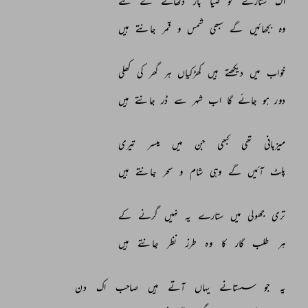
اک 
ستارے 
کو 
ضیا 
بار 
دکھانے 
کے 
لئے 
وہ 
بجھائیں 
گے 
سبھی 
شمس 
و 
قمر 
جانتے 
ہیں 
خواب 
میں 
دیکھتے 
ہیں 
کھڑکیاں 
ہر 
گھر 
کی 
کھلی 
دور 
ہو 
جائے 
گا 
اب 
شہر 
سے 
ڈر 
جانتے 
ہیں 
میزبانی 
تھی 
کبھی 
جن 
میں 
میسر 
تیری 
پلٹ 
آئیں 
گے 
وہی 
شام 
و 
سحر 
جانتے 
ہیں 
تری 
جھولی 
میں 
ستارے 
یہ 
نہیں 
گرنے 
کے 
ہر 
طلب 
گار 
کا 
وہ 
طرز 
نظر 
جانتے 
ہیں 
یہ 
جو 
سستانے 
یہاں 
آتے 
ہیں 
صاحب 
اک 
دن 