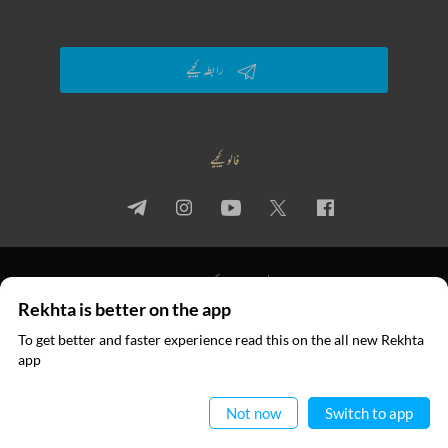
رابطہ کیجیے
فالو کیجیے
پرائیویسی پالیسی
استعمال کی شرائط
جملہ حقوق
Rekhta is better on the app
© 2026 Rekhta™ Foundation. All rights reserved.
To get better and faster experience read this on the all new Rekhta
ایپ میں
app
پڑھیے
Not now
Switch to app