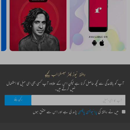
ریختہ نیوز لیٹر سبسکرائب کیجیے
آپ کو باقاعدگی سے کچھ حاصل کرنا ہے لیکن اس کے علاوہ آپ کسی بھی ای میل کا استعمال
نہیں کرتے ہیں۔
میں نے ریختہ کی
پرائیویسی پالیسی
پڑھ لی ہے اور اس سے متفق ہوں