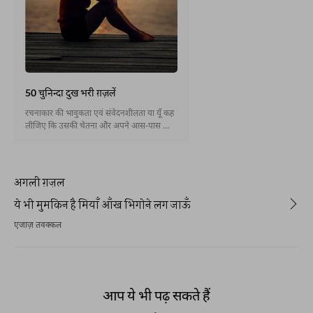
50 चुनिन्दा दुख भरी ग़ज़लें
रचनाकार की भावुकता एवं संवेदनशीलता या यूँ कह
लीजिए कि उसकी चेतना और अपने आस-पास की
दुनिया को देखने एवं एहसास करने की कल्पना-शक्ति
से ही साहित्य में हँसी-ख़ुशी जैसे भावों की तरह उदासी
का भी चित्रण संभव होता है । उर्दू क्लासिकी शायरी
में ये उदासी परंपरागत एवं असफल प्रेम के कारण
अगली ग़ज़ल
नज़र आती है । अस्ल में रचनाकार अपनी रचना में
दुनिया की बे-ढंगी सूरतों को व्यवस्थित करना चाहता
ये भी मुमकिन है मियाँ आँख भिगोने लग जाऊँ
है,लेकिन उसको सफलता नहीं मिलती । असफलता
एजाज़ तवक्कल
का यही एहसास साहित्य और शायरी में उदासी को
जन्म देता है । यहाँ उदासी के अलग-अलग भाव को
शायरी के माध्यम से आपके समक्ष पेश किया जा रहा
है ।
आप ये भी पढ़ सकते हैं