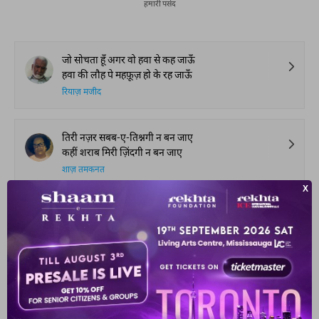
हमारी पसंद
जो सोचता हूँ अगर वो हवा से कह जाऊँ
हवा की लौह पे महफ़ूज़ हो के रह जाऊँ
रियाज़ मजीद
तिरी नज़र सबब-ए-तिश्नगी न बन जाए
कहीं शराब मिरी ज़िंदगी न बन जाए
शाज़ तमकनत
हम अपने घर से ब-रंग-ए-हवा निकलते हैं
किसी के हक़ में किसी के ख़िलाफ़ चलते हैं
नजीब अहमद
मंज़िलों से बेगाना आज भी सफ़र मेरा
रात बे-सहर मेरी दर्द बे-असर मेरा