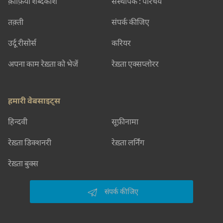
क़ाफ़िया शब्दकोश
संस्थापक : परिचय
तक़्ती
संपर्क कीजिए
उर्दू रीसोर्स
करियर
अपना काम रेख़्ता को भेजें
रेख़्ता एक्सप्लोरर
हमारी वेबसाइट्स
हिन्दवी
सूफ़ीनामा
रेख़्ता डिक्शनरी
रेख़्ता लर्निंग
रेख़्ता बुक्स
संपर्क कीजिए