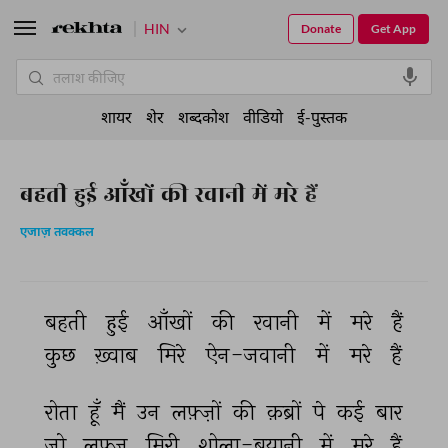
HIN
Donate
Get App
शायर
शेर
शब्दकोश
वीडियो
ई-पुस्तक
बहती हुई आँखों की रवानी में मरे हैं
एजाज़ तवक्कल
बहती 
हुई 
आँखों 
की 
रवानी 
में 
मरे 
हैं 
कुछ 
ख़्वाब 
मिरे 
ऐन-जवानी 
में 
मरे 
हैं 
रोता 
हूँ 
मैं 
उन 
लफ़्ज़ों 
की 
क़ब्रों 
पे 
कई 
बार 
जो 
लफ़्ज़ 
मिरी 
शोला-बयानी 
में 
मरे 
हैं 