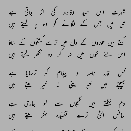
شہرت 
اس 
صید 
وفادار 
کی 
اڑ 
جاتی 
ہے 
تیر 
میں 
جس 
کے 
لگانے 
کو 
وہ 
پر 
لیتے 
ہیں 
کہتے 
ہیں 
حوروں 
کے 
دل 
میں 
ترے 
کشتوں 
کے 
بناؤ 
اس 
لئے 
خوں 
میں 
نہا 
کر 
وہ 
نکھر 
لیتے 
ہیں 
کس 
قدر 
نامہ 
و 
پیغام 
کو 
ترسایا 
ہے 
بھیجتے 
ہیں 
خبر 
اپنی 
نہ 
خبر 
لیتے 
ہیں 
دم 
نکلتے 
ہیں 
کلیجوں 
سے 
لہو 
جاری 
ہے 
سانس 
الٹی 
ترے 
تفتیدہ 
جگر 
لیتے 
ہیں 