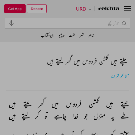
URD
Get App
Donate
شاعر
شعر
لغت
ویڈیو
ای-کتاب
چلتے ہیں گلشن فردوس میں گھر لیتے ہیں
آغا حجو شرف
چلتے 
ہیں 
گلشن 
فردوس 
میں 
گھر 
لیتے 
ہیں 
طے 
یہ 
منزل 
جو 
خدا 
چاہے 
تو 
کر 
لیتے 
ہیں 