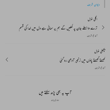
دیوان شرف
اگلی غزل
ترے واسطے جان پہ کھلیں گے ہم یہ سمائی ہے دل میں خدا کی قسم
آغا حجو شرف
پچھلی غزل
گھستے گھستے پاؤں میں زنجیر آدھی رہ گئی
آغا حجو شرف
آپ یہ بھی پڑھ سکتے ہیں
ہماری پسند