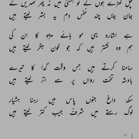
چل 
کھڑے 
ہوں 
گے 
تو 
ہستی 
میں 
نہ 
پھر 
ٹھہریں 
گے 
جان 
جاں 
چند 
نفس 
دم 
یہ 
بشر 
لیتے 
ہیں 
ہے 
اشارہ 
یہی 
مو 
ہائے 
مژہ 
کا 
ان 
کی 
ہم 
وہ 
نشتر 
ہیں 
کہ 
جو 
خون 
جگر 
لیتے 
ہیں 
سامنا 
کرتے 
ہیں 
جس 
وقت 
گدا 
کا 
تیرے 
بادشہ 
تخت 
رواں 
پر 
سے 
اتر 
لیتے 
ہیں 
سکۂ 
داغ 
جنوں 
پاس 
ہیں 
رہنا 
ہشیار 
لوگ 
رستے 
میں 
شرفؔ 
جیب 
کتر 
لیتے 
ہیں 
مأخذ :