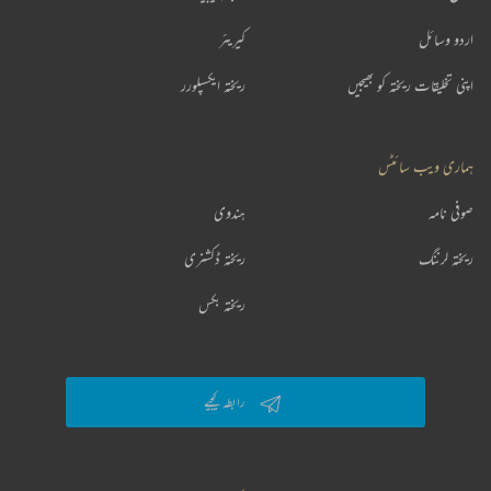
اردو وسائل
کیریئر
اپنی تخلیقات ریختہ کو بھیجیں
ریختہ ایکسپلورر
ہماری ویب سائٹس
صوفی نامہ
ہندوی
ریختہ لرننگ
ریختہ ڈکشنری
ریختہ بکس
رابطہ کیجیے