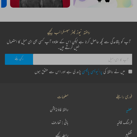
ریختہ نیوز لیٹر سبسکرائب کیجیے
آپ کو باقاعدگی سے کچھ حاصل کرنا ہے لیکن اس کے علاوہ آپ کسی بھی ای میل کا استعمال
نہیں کرتے ہیں۔
میں نے ریختہ کی
پرائیویسی پالیسی
پڑھ لی ہے اور اس سے متفق ہوں
فوری رابطے
معلومات
عطیہ
ریختہ فاؤنڈیشن
فرہنگ قافیہ
بانی : تعارف
تقطیع
رابطہ کیجیے