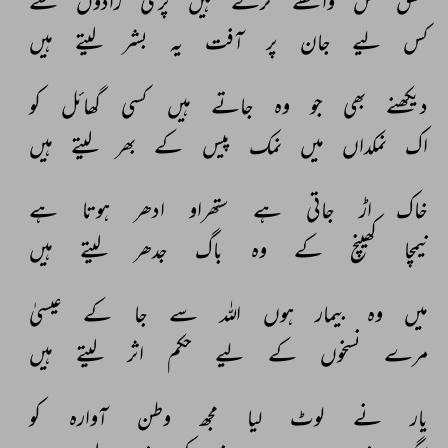
عشق 
کس 
واسطے 
کرتے 
ہیں 
پری 
زادوں 
سے 
کس 
لیے 
جان 
پر 
آفت 
یہ 
بشر 
لیتے 
ہیں 
دیکھنے 
بھی 
جو 
وہ 
جاتے 
ہیں 
کسی 
گھائل 
کو 
اک 
نمکداں 
میں 
نمک 
پیس 
کے 
بھر 
لیتے 
ہیں 
خاک 
اڑ 
جاتی 
ہے 
ستھراو 
ادھر 
ہوتا 
ہے 
نیمچا 
کھینچ 
کے 
وہ 
باگ 
جدھر 
لیتے 
ہیں 
میں 
وہ 
بیمار 
ہوں 
اللہ 
سے 
جا 
کے 
عیسیٰ 
مرے 
نسخوں 
کے 
لیے 
حکم 
اثر 
لیتے 
ہیں 
یار 
نے 
لوٹ 
لیا 
مجھ 
وطن 
آوارہ 
کو 