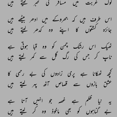
لوگ 
غربت 
میں 
مسافر 
کی 
خبر 
لیتے 
ہیں 
اس 
طرف 
ہیں 
کہ 
جھروکے 
میں 
ادھر 
بیٹھے 
ہیں 
جائزہ 
کشتوں 
کا 
اپنے 
وہ 
کدھر 
لیتے 
ہیں 
ٹھیک 
اس 
رشک 
چمن 
کو 
وہ 
قبا 
ہوتی 
ہے 
ناپ 
کر 
جس 
کی 
رگ 
گل 
سے 
کمر 
لیتے 
ہیں 
کچھ 
ٹھکانا 
ہے 
پری 
زادوں 
کی 
بے 
رحمی 
کا 
عشق 
بازوں 
سے 
قصاص 
آٹھ 
پہر 
لیتے 
ہیں 
یہ 
نیا 
ظلم 
ہے 
غصہ 
جو 
انہیں 
آتا 
ہے 
بے 
گناہوں 
کو 
بھی 
ماخوذ 
وہ 
کر 
لیتے 
ہیں 