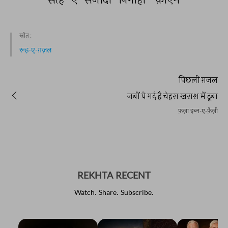
स्रोत :
रूह-ए-ग़ज़ल
पिछली ग़ज़ल
जबीं पे गर्द है चेहरा ख़राश में डूबा
फ़ज़ा इब्न-ए-फ़ैज़ी
REKHTA RECENT
Watch. Share. Subscribe.