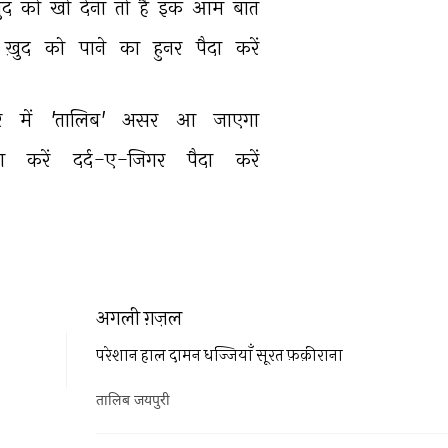
ुद 
को 
खो 
देना 
तो 
है 
इक 
आम 
बात 
ख़ुद 
को 
पाने 
का 
हुनर 
पैदा 
करें 
 
में 
'तालिब' 
असर 
आ 
जाएगा 
ा 
करें 
दर्द-ए-जिगर 
पैदा 
करें 
अगली ग़ज़ल
परेशान हाल दामन धज्जियाँ सूरत फ़क़ीराना
तालिब जयपुरी