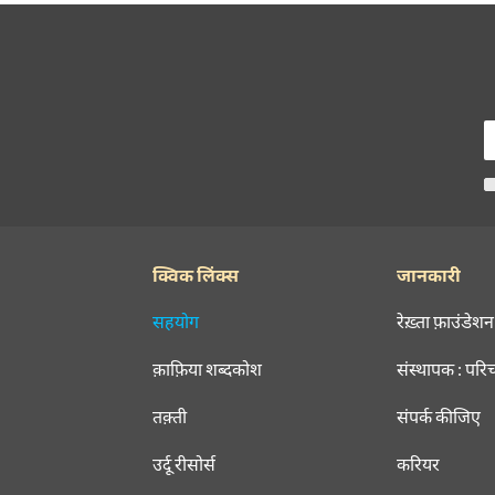
क्विक लिंक्स
जानकारी
सहयोग
रेख़्ता फ़ाउंडेशन
क़ाफ़िया शब्दकोश
संस्थापक : परि
तक़्ती
संपर्क कीजिए
उर्दू रीसोर्स
करियर