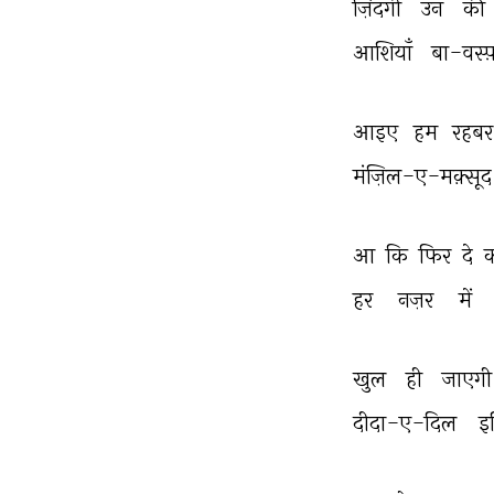
ज़िंदगी 
उन 
की 
आशियाँ 
बा-वस्
आइए 
हम 
रहब
मंज़िल-ए-मक़्सूद
आ 
कि 
फिर 
दे 
हर 
नज़र 
में 
खुल 
ही 
जाएगी
दीदा-ए-दिल 
इ