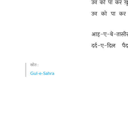
उन 
को 
पा 
कर 
ख़
उन 
को 
पा 
कर 
आह-ए-बे-तासीर
दर्द-ए-दिल 
पैद
स्रोत :
Gul-e-Sahra