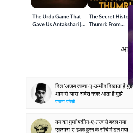
The Urdu Game That
The Secret History
Gave Us Antakshari |
Thumri: From
Bait Bazi Explained
Lucknow’s Courts 
Global Stages
आप 
दिल 'अजब जल्वा-ए-उम्मीद दिखाता है मुझ
शाम से 'यास' सवेरा नज़र आता है मुझे
यगाना चंगेज़ी
ग़म का गुमाँ यक़ीन-ए-तरब से बदल गया
एहसास-ए-इश्क़ हुस्न के साँचे में ढल गया