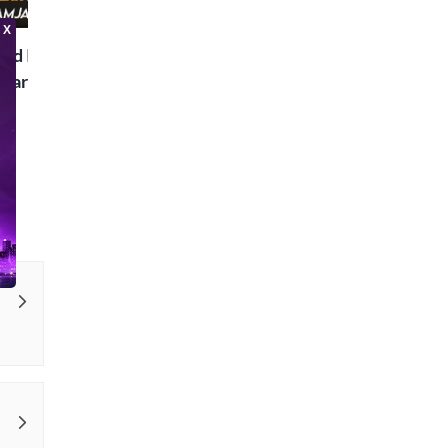
Special
ad Islaam Amjad
Waris, Poetry and a
e in Words | Rekhta
aru