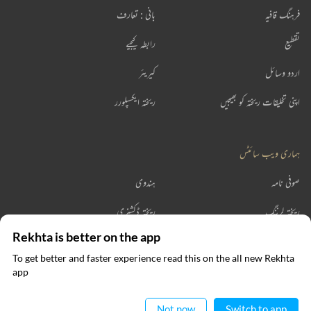
فرہنگ قافیہ
بانی : تعارف
تقطیع
رابطہ کیجیے
اردو وسائل
کیریئر
اپنی تخلیقات ریختہ کو بھیجیں
ریختہ ایکسپلورر
ہماری ویب سائٹس
صوفی نامہ
ہندوی
ریختہ لرننگ
ریختہ ڈکشنری
Rekhta is better on the app
ریختہ بکس
To get better and faster experience read this on the all new Rekhta
ایپ میں
app
پڑھیے
رابطہ کیجیے
Not now
Switch to app