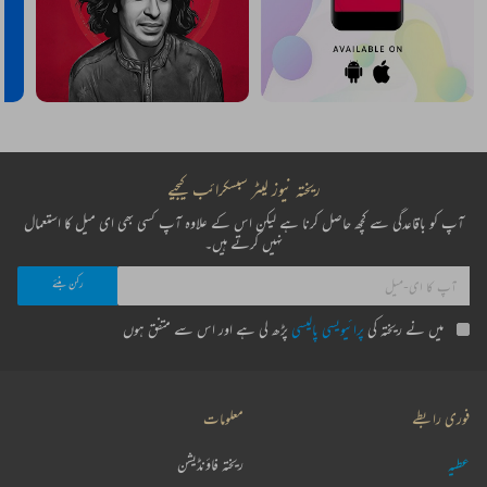
ریختہ نیوز لیٹر سبسکرائب کیجیے
آپ کو باقاعدگی سے کچھ حاصل کرنا ہے لیکن اس کے علاوہ آپ کسی بھی ای میل کا استعمال
نہیں کرتے ہیں۔
میں نے ریختہ کی
پرائیویسی پالیسی
پڑھ لی ہے اور اس سے متفق ہوں
فوری رابطے
معلومات
عطیہ
ریختہ فاؤنڈیشن