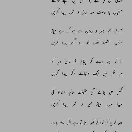
زندگی 
ان 
کی 
ہے 
جو 
گلشن 
میں 
اپنے 
واسطے 
آشیاں 
با 
وصف 
صد 
برق 
و 
شرر 
پیدا 
کریں 
آئیے 
ہم 
رہبر 
و 
رہزن 
سے 
ہو 
کر 
بے 
نیاز 
منزل 
مقصود 
تک 
خود 
رہ 
گزر 
پیدا 
کریں 
آ 
کہ 
پھر 
دے 
کر 
پیام 
نو 
مذاق 
دید 
کو 
ہر 
نظر 
میں 
ایک 
دنیائے 
دگر 
پیدا 
کریں 
کھل 
ہی 
جائے 
گی 
حقیقت 
عالم 
اضداد 
کی 
دیدۂ 
دل 
امتیاز 
خیر 
و 
شر 
پیدا 
کریں 
ان 
کو 
پا 
کر 
خود 
کو 
کھو 
دینا 
تو 
ہے 
اک 
عام 
بات 