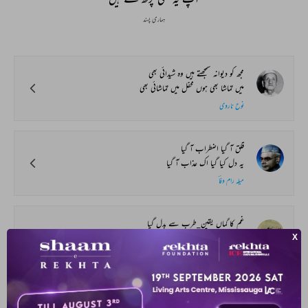
ہماری پسند
مجھ کو دیوانہ سمجھتے ہیں وہ شیدائی بھی
میں تماشا بھی ہوں محفل میں تماشائی بھی
نوح ناروی
قلق آ گیا اضطراب آ گیا
یہ دل کیا گیا اک عذاب آ گیا
میلہ رام وفاؔ
غم کا گماں یقین_طرب سے بدل گیا
احساس_عشق حسن کے سانچے میں ڈھل گیا
علی منظور حیدرآبادی
نیا کھلا ہے شگوفہ کوئی بہار میں کیا