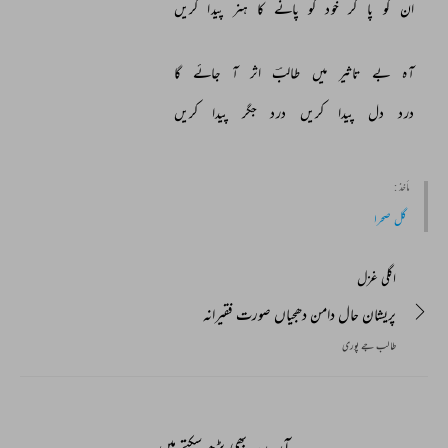
ان 
کو 
پا 
کر 
خود 
کو 
پانے 
کا 
ہنر 
پیدا 
کریں 
آہ 
بے 
تاثیر 
میں 
طالبؔ 
اثر 
آ 
جائے 
گا 
درد 
دل 
پیدا 
کریں 
درد 
جگر 
پیدا 
کریں 
مأخذ :
گل صحرا
اگلی غزل
پریشان حال دامن دھجیاں صورت فقیرانہ
طالب جے پوری
آپ یہ بھی پڑھ سکتے ہیں