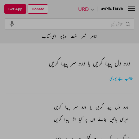
URD
Get App
Donate
شاعر
شعر
لغت
ویڈیو
ای-کتاب
درد دل پیدا کریں یا درد سر پیدا کریں
طالب جے پوری
درد 
دل 
پیدا 
کریں 
یا 
درد 
سر 
پیدا 
کریں 
میری 
باتیں 
جانے 
ان 
پر 
کیا 
اثر 
پیدا 
کریں 