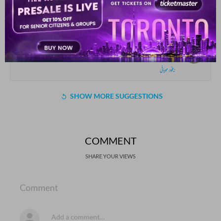
گندھا ہوا ہے مرا دل کسی کے ہار میں کیا
ریاضؔ خیرآبادی
ازل کیا ابتدا حسن_و_محبت کے ترانے کی
ابد کیا صرف اک بدلی ہوئی سرخی فسانے کی
بیخود موہانی
SHOW MORE SUGGESTIONS
COMMENT
SHARE YOUR VIEWS
Comment