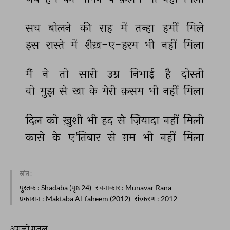
सच 
बोलने 
की 
राह 
में 
तन्हा 
हमीं 
मिले 
इस 
रास्ते 
में 
शैख़-ए-हरम 
भी 
नहीं 
मिला 
मैं 
ने 
तो 
सारी 
उम्र 
निभाई 
है 
दोस्ती 
वो 
मुझ 
से 
खा 
के 
मेरी 
क़सम 
भी 
नहीं 
मिला 
दिल 
को 
ख़ुशी 
भी 
हद 
से 
ज़ियादा 
नहीं 
मिली 
कासे 
के 
ए'तिबार 
से 
ग़म 
भी 
नहीं 
मिला 
स्रोत :
पुस्तक
: Shadaba (पृष्ठ 24)
रचनाकार
: Munavar Rana
प्रकाशन
: Maktaba Al-faheem (2012)
संस्करण
: 2012
अगली ग़ज़ल