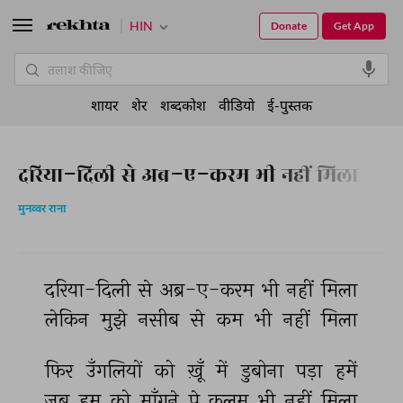
HIN
Donate
Get App
शायर
शेर
शब्दकोश
वीडियो
ई-पुस्तक
दरिया-दिली से अब्र-ए-करम भी नहीं मिला
मुनव्वर राना
दरिया-दिली 
से 
अब्र-ए-करम 
भी 
नहीं 
मिला 
लेकिन 
मुझे 
नसीब 
से 
कम 
भी 
नहीं 
मिला 
फिर 
उँगलियों 
को 
ख़ूँ 
में 
डुबोना 
पड़ा 
हमें 
जब 
हम 
को 
माँगने 
पे 
क़लम 
भी 
नहीं 
मिला 