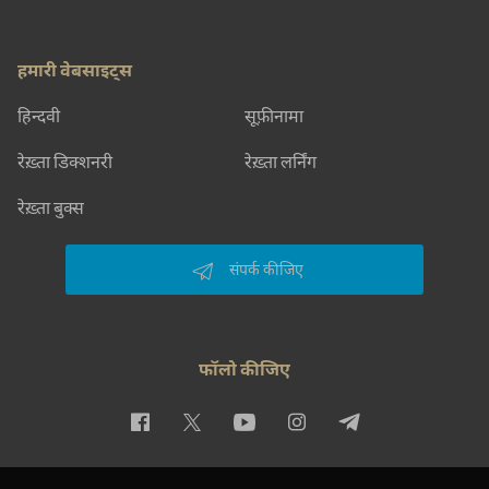
हमारी वेबसाइट्स
हिन्दवी
सूफ़ीनामा
रेख़्ता डिक्शनरी
रेख़्ता लर्निंग
रेख़्ता बुक्स
संपर्क कीजिए
फॉलो कीजिए