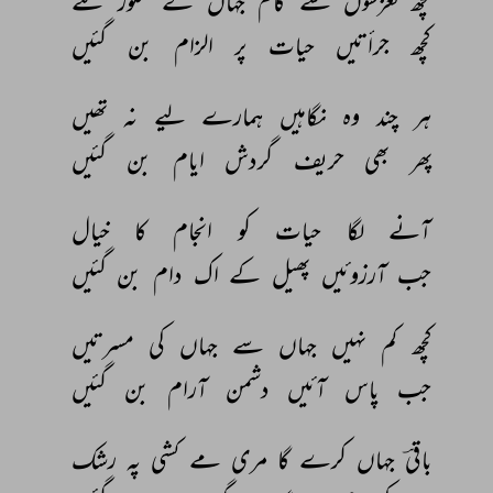
کچھ 
لغزشوں 
سے 
کام 
جہاں 
کے 
سنور 
گئے 
کچھ 
جرأتیں 
حیات 
پر 
الزام 
بن 
گئیں 
ہر 
چند 
وہ 
نگاہیں 
ہمارے 
لیے 
نہ 
تھیں 
پھر 
بھی 
حریف 
گردش 
ایام 
بن 
گئیں 
آنے 
لگا 
حیات 
کو 
انجام 
کا 
خیال 
جب 
آرزوئیں 
پھیل 
کے 
اک 
دام 
بن 
گئیں 
کچھ 
کم 
نہیں 
جہاں 
سے 
جہاں 
کی 
مسرتیں 
جب 
پاس 
آئیں 
دشمن 
آرام 
بن 
گئیں 
باقیؔ 
جہاں 
کرے 
گا 
مری 
مے 
کشی 
پہ 
رشک 