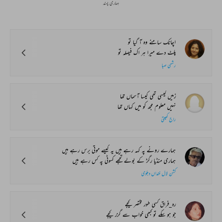
ہماری پسند
اچانک سامنے وہ آ گیا تو
پلٹ دے میرا ہر اک فیصلہ تو
رشمی صبا
زمیں کیسی تھی کیسا آسماں تھا
نہیں معلوم مجھ کو میں کہاں تھا
راج کھیتی
ہمارے رونے پہ کہہ رہے ہیں یہ کیسے موتی برس رہے ہیں
ہماری منڈیا رگڑ کے بولے تجھے کسوٹی پہ کس رہے ہیں
کشن لال خنداں دہلوی
رہ_فراق کسی طور مختصر کیجے
جو ہو سکے تو کبھی خواب سے گزر کیجے