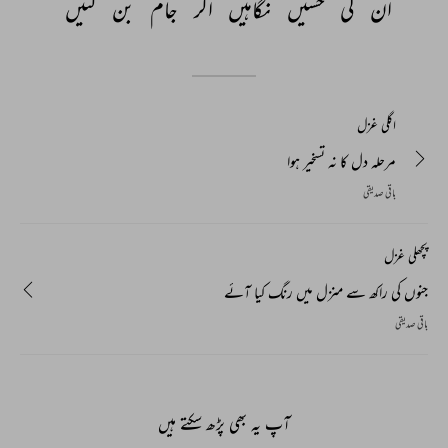
ان 
کی 
حسیں 
نگاہیں 
اگر 
جام 
بن 
گئیں 
اگلی غزل
مرحلہ دل کا نہ تسخیر ہوا
باقی صدیقی
پچھلی غزل
جنوں کی راکھ سے منزل میں رنگ کیا آئے
باقی صدیقی
آپ یہ بھی پڑھ سکتے ہیں