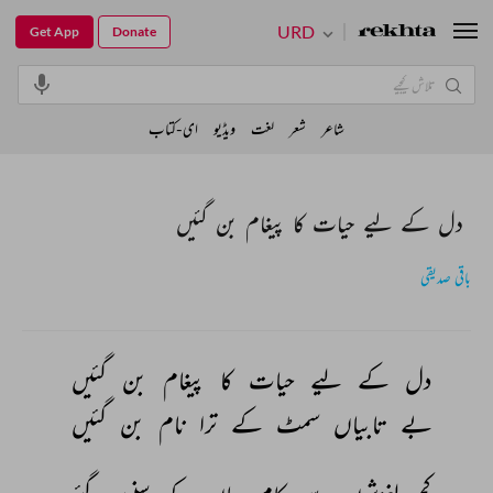
URD
Get App
Donate
شاعر
شعر
لغت
ویڈیو
ای-کتاب
دل کے لیے حیات کا پیغام بن گئیں
باقی صدیقی
دل 
کے 
لیے 
حیات 
کا 
پیغام 
بن 
گئیں 
بے 
تابیاں 
سمٹ 
کے 
ترا 
نام 
بن 
گئیں 