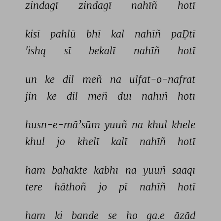
zindagī 
zindagī 
nahīñ 
hotī 
kisī 
pahlū 
bhī 
kal 
nahīñ 
paḌtī 
'ishq 
sī 
bekalī 
nahīñ 
hotī 
un 
ke 
dil 
meñ 
na 
ulfat-o-nafrat 
jin 
ke 
dil 
meñ 
duī 
nahīñ 
hotī 
husn-e-mā’sūm 
yuuñ 
na 
khul 
khele 
khul 
jo 
khelī 
kalī 
nahīñ 
hotī 
ham 
bahakte 
kabhī 
na 
yuuñ 
saaqī 
tere 
hāthoñ 
jo 
pī 
nahīñ 
hotī 
ham 
ki 
bande 
se 
ho 
ga.e 
āzād 