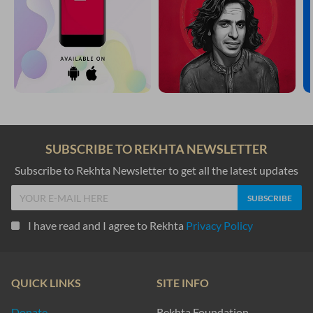
gayaa vo KHvaab-e-haqiiqat ko ruu-ba-ruu kar ke
bahut udaas huu.n mai.n un se guftuguu kar ke
Hasan Naim
judaa.ii ruuh ko jab ishti.aal detii hai
KHunuk havaa bhii badan ko ubaal detii hai
Jamil Nazar
maqtal me.n apnii maut kaa armaa.n liye hu.e
ham jaa rahe hai.n ziist kaa saamaa.n liye hu.e
Noor Mohammad Noor
maut kaa kyuu.n kar e.atibaar aa.e
ki shab-e-Gam bhii ham guzaar aa.e
Shahid Ishqi