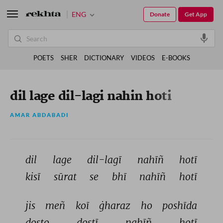
ENG
Donate
Get App
POETS
SHER
DICTIONARY
VIDEOS
E-BOOKS
dil lage dil-lagi nahin hoti
AMAR ABDABADI
dil 
lage 
dil-lagī 
nahīñ 
hotī 
kisī 
sūrat 
se 
bhī 
nahīñ 
hotī 
jis 
meñ 
koī 
ġharaz 
ho 
poshīda 
dosto 
dostī 
nahīñ 
hotī 