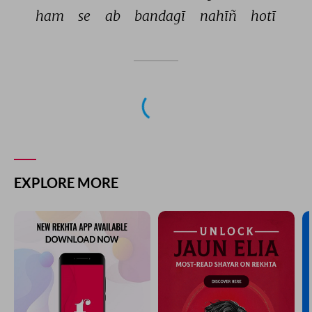
ham 
se 
ab 
bandagī 
nahīñ 
hotī 
NEXT GHAZAL
kabhi ab tujh pe dil ai sang-dil aane nahin denge
AMAR ABDABADI
PREVIOUS GHAZAL
tere qadmon pe la kar Dal di hai zindagi humne
AMAR ABDABADI
YOU MAY ALSO LIKE
SUGGESTED READS BY REKHTA