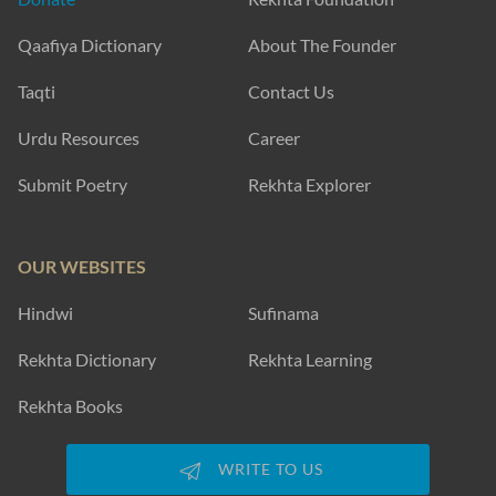
sar pe ik saa.ebaa.n to rahne de
jal gayaa ghar dhu.aa.n to rahne de
Basheer Munzir
SHOW MORE SUGGESTIONS
EXPLORE MORE