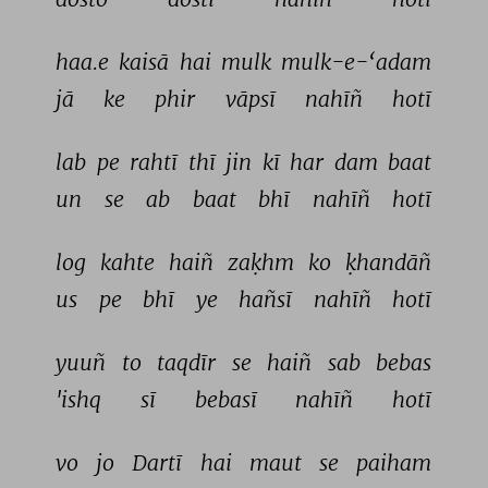
haa.e 
kaisā 
hai 
mulk 
mulk-e-‘adam 
jā 
ke 
phir 
vāpsī 
nahīñ 
hotī 
lab 
pe 
rahtī 
thī 
jin 
kī 
har 
dam 
baat 
un 
se 
ab 
baat 
bhī 
nahīñ 
hotī 
log 
kahte 
haiñ 
zaḳhm 
ko 
ḳhandāñ 
us 
pe 
bhī 
ye 
hañsī 
nahīñ 
hotī 
yuuñ 
to 
taqdīr 
se 
haiñ 
sab 
bebas 
'ishq 
sī 
bebasī 
nahīñ 
hotī 
vo 
jo 
Dartī 
hai 
maut 
se 
paiham 