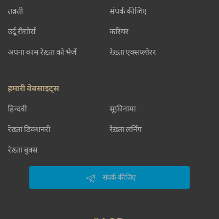
तक़्ती
संपर्क कीजिए
उर्दू रीसोर्स
करियर
अपना काम रेख़्ता को भेजें
रेख़्ता एक्सप्लोरर
हमारी वेबसाइट्स
हिन्दवी
सूफ़ीनामा
रेख़्ता डिक्शनरी
रेख़्ता लर्निंग
रेख़्ता बुक्स
संपर्क कीजिए