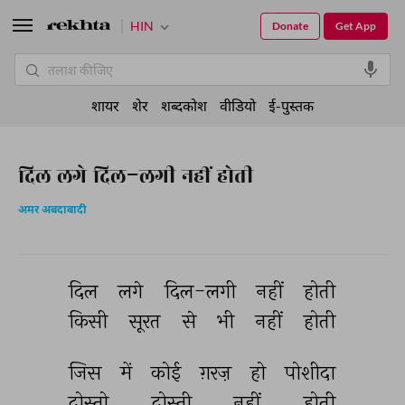
HIN
Donate
Get App
शायर
शेर
शब्दकोश
वीडियो
ई-पुस्तक
दिल लगे दिल-लगी नहीं होती
अमर अबदाबादी
दिल 
लगे 
दिल-लगी 
नहीं 
होती 
किसी 
सूरत 
से 
भी 
नहीं 
होती 
जिस 
में 
कोई 
ग़रज़ 
हो 
पोशीदा 
दोस्तो 
दोस्ती 
नहीं 
होती 