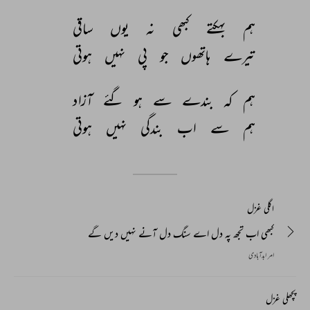
ہم 
بہکتے 
کبھی 
نہ 
یوں 
ساقی 
تیرے 
ہاتھوں 
جو 
پی 
نہیں 
ہوتی 
ہم 
کہ 
بندے 
سے 
ہو 
گئے 
آزاد 
ہم 
سے 
اب 
بندگی 
نہیں 
ہوتی 
اگلی غزل
کبھی اب تجھ پہ دل اے سنگ دل آنے نہیں دیں گے
امر ابدآبادی
پچھلی غزل