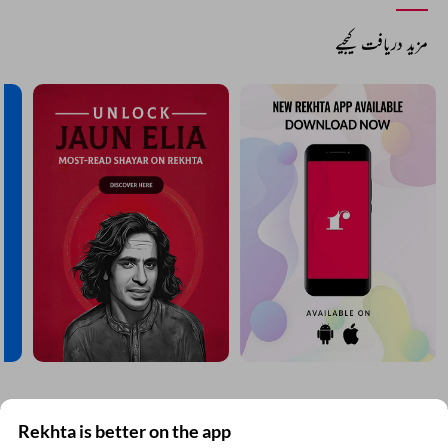
مزید دریافت کیجیے
Rekhta is better on the app
ریختہ نیوز لیٹر سبسکرائب کیجیے