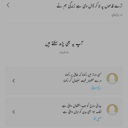
ترے قدموں پہ لا کر ڈال دی ہے زندگی ہم نے
امر ابدآبادی
آپ یہ بھی پڑھ سکتے ہیں
ہماری پسند
کسی دراز میں رکھنا کہ طاق پر رکھنا
مرے خطوط_محبت سنبھال کر رکھنا
راسخ عرفانی
جدائی روح کو جب اشتعال دیتی ہے
خنک ہوا بھی بدن کو ابال دیتی ہے
جمیل نظر