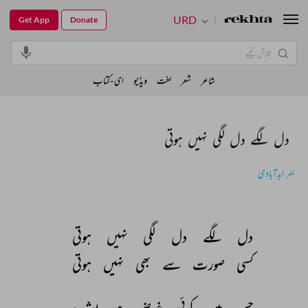
URD
Get App
Donate
شاعر
شعر
لغت
ویڈیو
ای-کتاب
دل لگے دل لگی نہیں ہوتی
امر ابدآبادی
دل 
لگے 
دل 
لگی 
نہیں 
ہوتی 
کسی 
صورت 
سے 
بھی 
نہیں 
ہوتی 