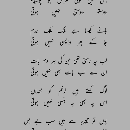
جس 
میں 
کوئی 
غرض 
ہو 
پوشیدہ 
دوستو 
دوستی 
نہیں 
ہوتی 
ہائے 
کیسا 
ہے 
ملک 
ملک 
عدم 
جا 
کے 
پھر 
واپسی 
نہیں 
ہوتی 
لب 
پہ 
رہتی 
تھی 
جن 
کی 
ہر 
دم 
بات 
ان 
سے 
اب 
بات 
بھی 
نہیں 
ہوتی 
لوگ 
کہتے 
ہیں 
زخم 
کو 
خنداں 
اس 
پہ 
بھی 
یہ 
ہنسی 
نہیں 
ہوتی 
یوں 
تو 
تقدیر 
سے 
ہیں 
سب 
بے 
بس 