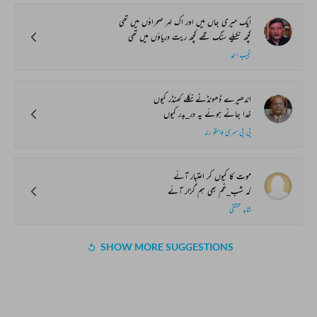
ایک میری جاں میں اور اک لہر صحراؤں میں تھی
کچھ نکیلے سنگ تھے کچھ ریت دریاؤں میں تھی
نجیب احمد
اندھیرے ڈھونڈنے نکلے کھنڈر کیوں
خدا جانے ہوئے یہ در_بدر کیوں
پی.پی سری واستو رند
موت کا کیوں کر اعتبار آئے
کہ شب_غم بھی ہم گزار آئے
شاہد عشقی
SHOW MORE SUGGESTIONS