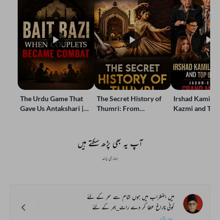
The Urdu Game That
The Secret History of
Irshad Kamil, B
Gave Us Antakshari |
Thumri: From
Kazmi and Top
Bait Bazi Explained
Lucknow’s Courts to
Poets Live at t
Global Stages
e-Rekhta Lond
Mushaira
آپ یہ بھی پڑھ سکتے ہیں
ہماری پسند
میں اضطراب میں ہوں شام سے سحر کے لئے
کوئی چراغ عطا کر دے رات_بھر کے لئے
عاجز ماتوی