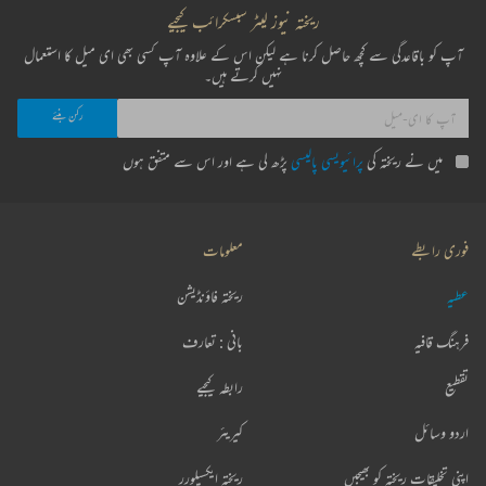
ریختہ نیوز لیٹر سبسکرائب کیجیے
آپ کو باقاعدگی سے کچھ حاصل کرنا ہے لیکن اس کے علاوہ آپ کسی بھی ای میل کا استعمال
نہیں کرتے ہیں۔
میں نے ریختہ کی
پرائیویسی پالیسی
پڑھ لی ہے اور اس سے متفق ہوں
فوری رابطے
معلومات
عطیہ
ریختہ فاؤنڈیشن
فرہنگ قافیہ
بانی : تعارف
تقطیع
رابطہ کیجیے
اردو وسائل
کیریئر
اپنی تخلیقات ریختہ کو بھیجیں
ریختہ ایکسپلورر