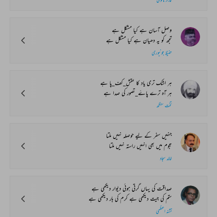
وصل آسان ہے کیا مشکل ہے
تجھ کو یہ دھیان ہے کیا مشکل ہے
حفیظ جونپوری
ہر اشک تری یاد کا نقش_کف_پا ہے
ہر آہ ترے پاۓ_تصور کی صدا ہے
تخت سنگھ
جنہیں سفر کے لیے حوصلہ نہیں ملتا
ہجوم میں بھی انہیں راستہ نہیں ملتا
خالد سجاد
صداقت کی یہاں گرتی ہوئی دیوار دیکھی ہے
ستم کی جیت دیکھی ہے کرم کی ہار دیکھی ہے
تشنہ اعظمی