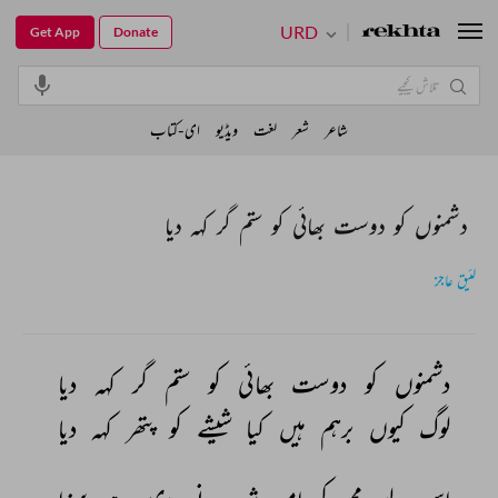
URD
Get App
Donate
شاعر
شعر
لغت
ویڈیو
ای-کتاب
دشمنوں کو دوست بھائی کو ستم گر کہہ دیا
لئیق عاجز
دشمنوں 
کو 
دوست 
بھائی 
کو 
ستم 
گر 
کہہ 
دیا 
لوگ 
کیوں 
برہم 
ہیں 
کیا 
شیشے 
کو 
پتھر 
کہہ 
دیا 