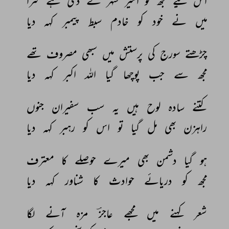
اس 
لیے 
مجھ 
کو 
امیر 
شہر 
نے 
دی 
ہے 
سزا 
میں 
نے 
خود 
کو 
خادم 
سبط 
پیمبر 
کہہ 
دیا 
چڑھتے 
سورج 
کی 
پرستش 
میں 
سبھی 
مصروف 
تھے 
مجھ 
سے 
جب 
پوچھا 
گیا 
اللہ 
اکبر 
کہہ 
دیا 
کتنے 
سادہ 
لوح 
ہیں 
یہ 
سب 
سفیران 
جنوں 
راہزن 
بھی 
مل 
گیا 
تو 
اس 
کو 
رہبر 
کہہ 
دیا 
ہو 
گیا 
دشمن 
بھی 
میرے 
حوصلے 
کا 
معترف 
مجھ 
کو 
دریائے 
حوادث 
کا 
شناور 
کہہ 
دیا 
شعر 
کہنے 
میں 
مجھے 
عاجزؔ 
مزہ 
آنے 
لگا 