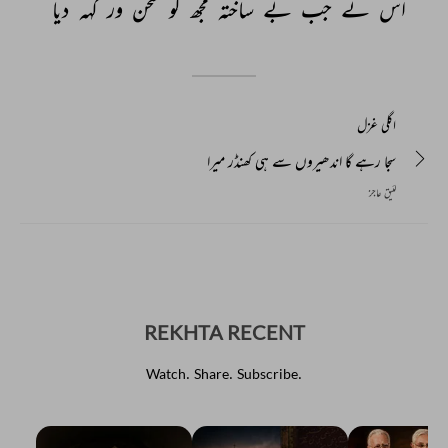
اس 
نے 
جب 
بے 
ساختہ 
مجھ 
کو 
سخن 
ور 
کہہ 
دیا 
اگلی غزل
سجا رہے گا اندھیروں سے ہی کھنڈر میرا
لئیق عاجز
REKHTA RECENT
Watch. Share. Subscribe.