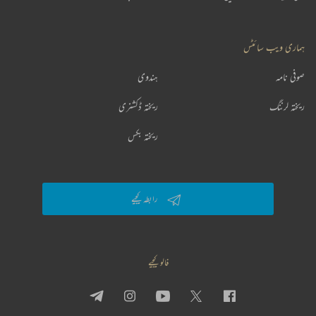
ہماری ویب سائٹس
صوفی نامہ
ہندوی
ریختہ لرننگ
ریختہ ڈکشنری
ریختہ بکس
رابطہ کیجیے
فالو کیجیے