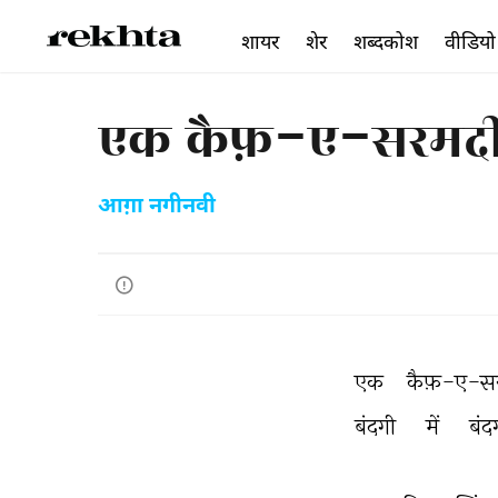
शायर
शेर
शब्दकोश
वीडियो
एक कैफ़-ए-सरमदी से
आग़ा नगीनवी
एक 
कैफ़-ए-स
बंदगी 
में 
बंद