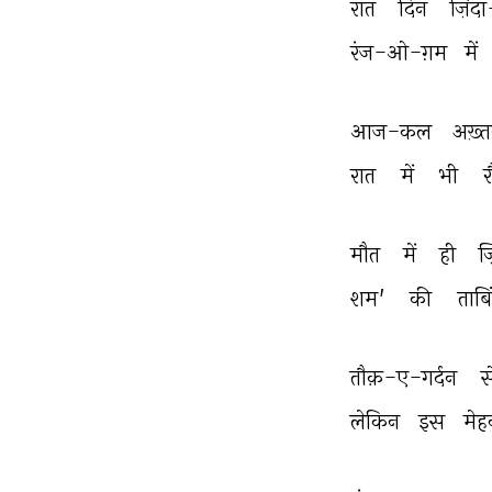
रात 
दिन 
ज़िंद
रंज-ओ-ग़म 
में 
आज-कल 
अख़्त
रात 
में 
भी 
र
मौत 
में 
ही 
ज़
शम' 
की 
ताबि
तौक़-ए-गर्दन 
स
लेकिन 
इस 
मे