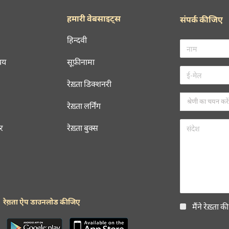
हमारी वेबसाइट्स
संपर्क कीजिए
हिन्दवी
चय
सूफ़ीनामा
रेख़्ता डिक्शनरी
रेख़्ता लर्निंग
रर
रेख़्ता बुक्स
रेख़्ता ऐप डाउनलोड कीजिए
मैंने रेख़्ता क