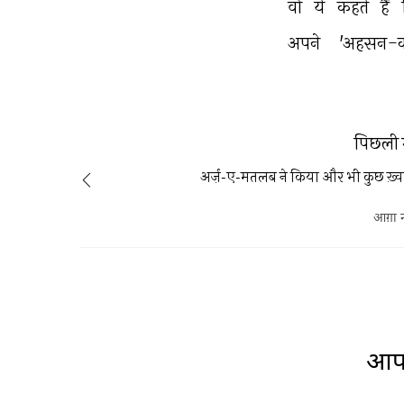
वो 
ये 
कहते 
हैं 
अपने 
'अहसन-का
पिछली 
अर्ज़-ए-मतलब ने किया और भी कुछ ख़्वा
आग़ा 
आप 