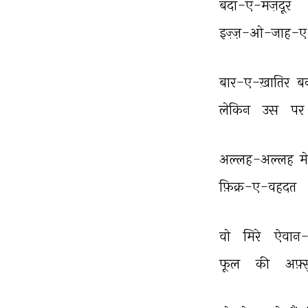
बंदा-ए-मज़दूर 
इज़्ज़-ओ-जाह-ए-
बार-ए-ख़ातिर 
ब
लेकिन 
उस 
पर 
अल्लह-अल्लह 
मे
फ़िक्र-ए-वहदत 
वो 
मिरे 
ऐवान-
फूल 
की 
अफ़्स