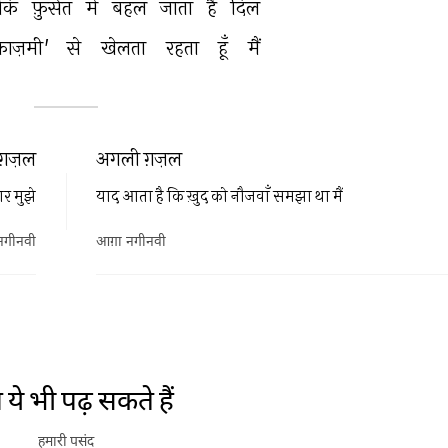
कि 
फ़ुर्सत 
में 
बहल 
जाता 
है 
दिल 
ज़मी' 
से 
खेलता 
रहता 
हूँ 
मैं 
ग़ज़ल
अगली ग़ज़ल
र मुझे
याद आता है कि ख़ुद को नौजवाँ समझा था मैं
नगीनवी
आग़ा नगीनवी
ये भी पढ़ सकते हैं
हमारी पसंद