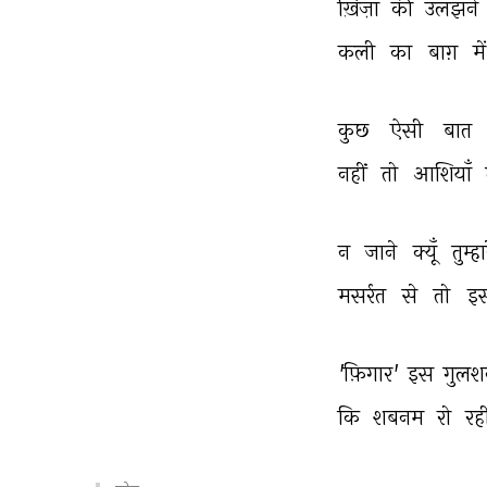
ख़िज़ाँ 
की 
उलझनें 
कली 
का 
बाग़ 
में
कुछ 
ऐसी 
बात 
नहीं 
तो 
आशियाँ 
न 
जाने 
क्यूँ 
तुम्हा
मसर्रत 
से 
तो 
इ
'फ़िगार' 
इस 
गुलश
कि 
शबनम 
रो 
रह