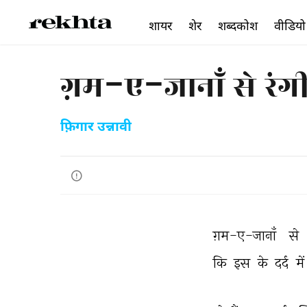
शायर
शेर
शब्दकोश
वीडियो
ग़म-ए-जानाँ से रंग
फ़िगार उन्नावी
ग़म-ए-जानाँ 
से 
कि 
इस 
के 
दर्द 
में