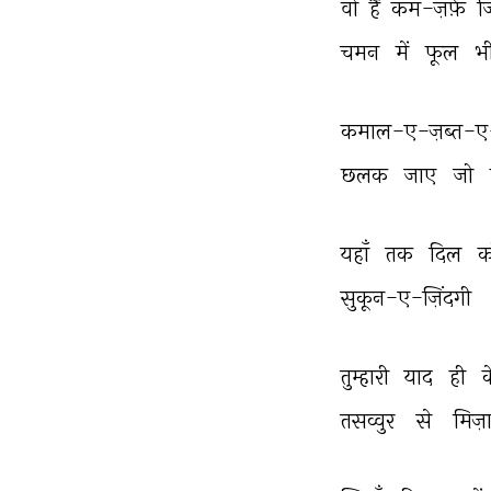
वो 
हैं 
कम-ज़र्फ़ 
ज
चमन 
में 
फूल 
भ
कमाल-ए-ज़ब्त-ए-ग
छलक 
जाए 
जो 
यहाँ 
तक 
दिल 
क
सुकून-ए-ज़िंदगी 
तुम्हारी 
याद 
ही 
क
तसव्वुर 
से 
मिज़