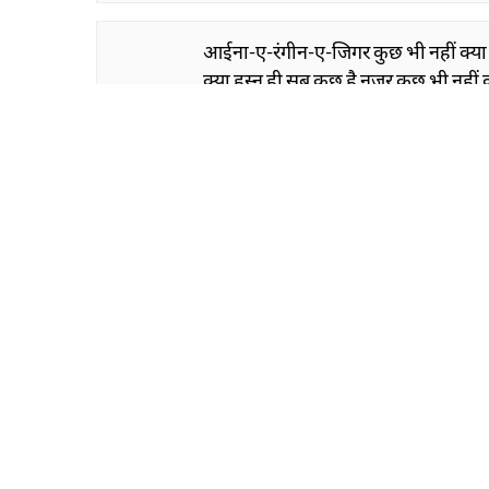
आईना-ए-रंगीन-ए-जिगर कुछ भी नहीं क्या
क्या हुस्न ही सब कुछ है नज़र कुछ भी नहीं 
आनंद नारायण मुल्ला
SHOW M
Comment